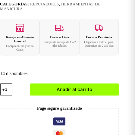
CATEGORÍAS:
REPUJADORES
,
HERRAMIENTAS DE
MANICURA
Recojo en Almacén
Envío a Lima
Envío a Provincia
General
Tiempo de entrega de 1 a 2
Llegamos a todo el país.
días hábiles
Despachos de 2 a 5 días
Compra online y retira
¡Gratis!
14 disponibles
Repujador
Añadir al carrito
Doble
-
Punta
cantidad
Pago seguro garantizado