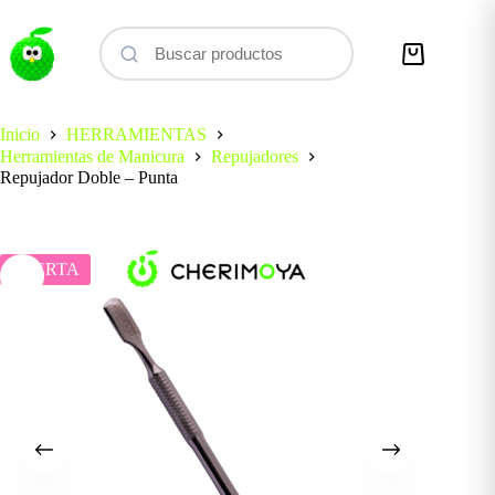
Saltar
al
contenido
Carro
de
compra
Inicio
HERRAMIENTAS
Herramientas de Manicura
Repujadores
Repujador Doble – Punta
OFERTA