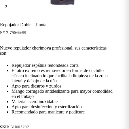
Repujador Doble – Punta
S/
12.75
S/
15.00
El
El
precio
precio
original
actual
Nuevo repujador cherimoya profesional, sus características
era:
es:
son:
S/15.00.
S/12.75.
Repujador espátula redondeada corta
El otro extremo es removedor en forma de cuchillo
clásico inclinado lo que facilita la limpieza de la zona
lateral y debajo de la uña
Apto para diestros y zurdos
Mango corrugado antideslizante para mayor comodidad
en el trabajo
Material acero inoxidable
Apto para desinfección y esterilización
Recomendado para manicure y pedicure
SKU:
BH005202