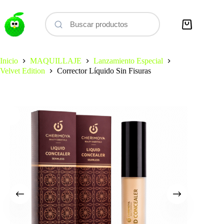
Saltar
al
contenido
Carro
de
compra
Inicio
MAQUILLAJE
Lanzamiento Especial
Velvet Edition
Corrector Líquido Sin Fisuras