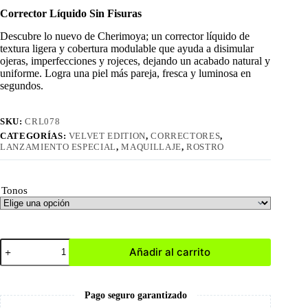
Corrector Líquido Sin Fisuras
Descubre lo nuevo de Cherimoya; un corrector líquido de
textura ligera y cobertura modulable que ayuda a disimular
ojeras, imperfecciones y rojeces, dejando un acabado natural y
uniforme. Logra una piel más pareja, fresca y luminosa en
segundos.
SKU:
CRL078
CATEGORÍAS:
VELVET EDITION
,
CORRECTORES
,
LANZAMIENTO ESPECIAL
,
MAQUILLAJE
,
ROSTRO
Tonos
Corrector
Añadir al carrito
Líquido
Sin
Fisuras
cantidad
Pago seguro garantizado