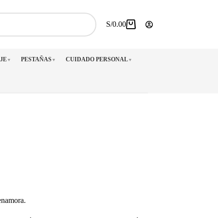
S/
0.00
Carro
de
compra
JE
PESTAÑAS
CUIDADO PERSONAL
▼
▼
▼
enamora.