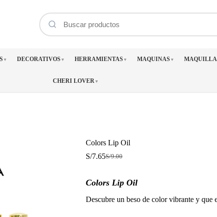
S
DECORATIVOS
HERRAMIENTAS
MAQUINAS
MAQUILLA
▼
▼
▼
▼
CHERI LOVER
▼
Colors Lip Oil
S/
7.65
S/
9.00
El
El
precio
precio
original
actual
Colors Lip Oil
era:
es:
S/9.00.
S/7.65.
Descubre un beso de color vibrante y que 