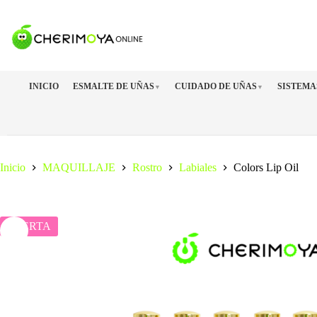
Saltar
al
contenido
INICIO
ESMALTE DE UÑAS
CUIDADO DE UÑAS
SISTEMA
▼
▼
Inicio
MAQUILLAJE
Rostro
Labiales
Colors Lip Oil
OFERTA