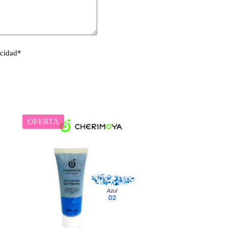
acidad
*
OFERTA