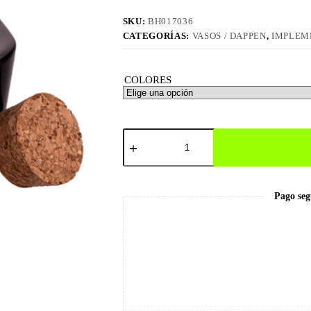
SKU:
BH017036
CATEGORÍAS:
VASOS / DAPPEN
,
IMPLEM
COLORES
Vaso
/
Dappen
de
Cerámica
Grande
Pago seg
cantidad