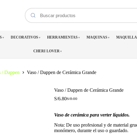
S
DECORATIVOS
HERRAMIENTAS
MAQUINAS
MAQUILLA
▼
▼
▼
▼
CHERI LOVER
▼
s / Dappen
Vaso / Dappen de Cerámica Grande
Vaso / Dappen de Cerámica Grande
S/
6.80
S/
8.00
El
El
precio
precio
original
actual
Vaso de cerámica para verter líquidos.
era:
es:
S/8.00.
S/6.80.
Nota: De uso profesional y de material grue
monómero, durante el uso o guardado.