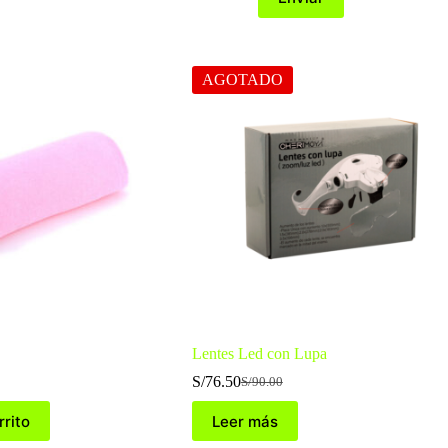
AGOTADO
Lentes Led con Lupa
S/
76.50
S/
90.00
El
El
precio
precio
rrito
Leer más
original
actual
era:
es: