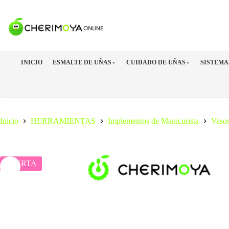
Saltar
al
contenido
INICIO
ESMALTE DE UÑAS
CUIDADO DE UÑAS
SISTEMA
▼
▼
Inicio
HERRAMIENTAS
Implementos de Manicurista
Vaso
OFERTA