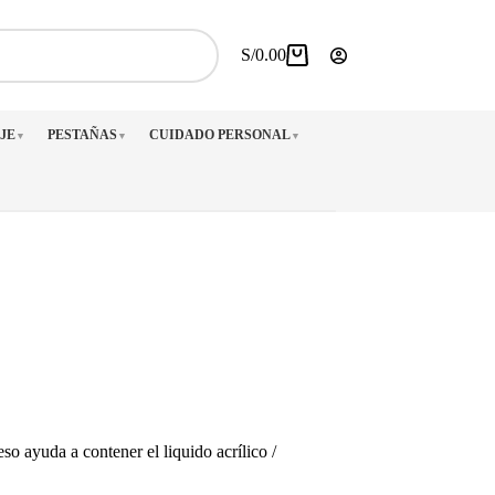
S/
0.00
Carro
de
compra
JE
PESTAÑAS
CUIDADO PERSONAL
▼
▼
▼
so ayuda a contener el liquido acrílico /