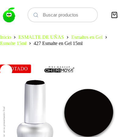
Saltar
al
contenido
Carro
de
compra
Inicio
ESMALTE DE UÑAS
Esmaltes en Gel
Esmalte 15ml
427 Esmalte en Gel 15ml
AGOTADO