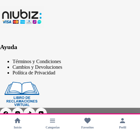
Ayuda
Términos y Condiciones
Cambios y Devoluciones
Política de Privacidad
Inicio
Categorías
Favoritos
Perfil
Copyright © 2026 - CHERIMOYA Perú