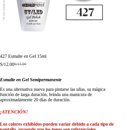
427 Esmalte en Gel 15ml
S/
12.00
S/
15.00
El
El
precio
precio
original
actual
Esmalte en Gel Semipermanente
era:
es:
S/15.00.
S/12.00.
Es una alternativa nueva para pintarse las uñas, su mágica
función de larga duración, brinda una manicura de
aproximadamente 20 días de duración.
¡ATENCIÓN!
Los colores exhibidos pueden variar debido a cada tipo de
pantalla, recuerde que los tonos son referenciales.