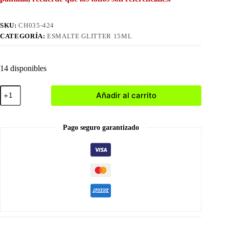
SKU:
CH035-424
CATEGORÍA:
ESMALTE GLITTER 15ML
14 disponibles
424
Añadir al carrito
Esmalte
en
Gel
15ml
Pago seguro garantizado
cantidad