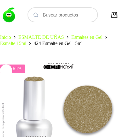
Saltar
al
contenido
Carro
de
compra
Inicio
ESMALTE DE UÑAS
Esmaltes en Gel
Esmalte 15ml
424 Esmalte en Gel 15ml
OFERTA