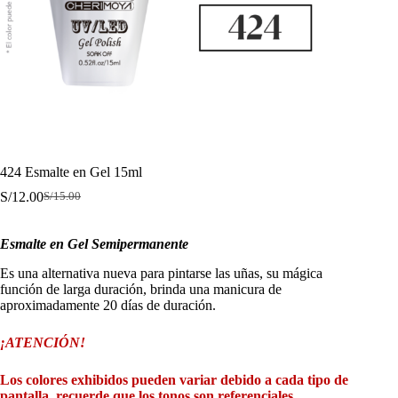
424 Esmalte en Gel 15ml
S/
12.00
S/
15.00
El
El
precio
precio
original
actual
Esmalte en Gel Semipermanente
era:
es:
S/15.00.
S/12.00.
Es una alternativa nueva para pintarse las uñas, su mágica
función de larga duración, brinda una manicura de
aproximadamente 20 días de duración.
¡ATENCIÓN!
Los colores exhibidos pueden variar debido a cada tipo de
pantalla, recuerde que los tonos son referenciales.