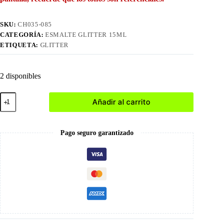
SKU:
CH035-085
CATEGORÍA:
ESMALTE GLITTER 15ML
ETIQUETA:
GLITTER
2 disponibles
085
Añadir al carrito
Esmalte
en
Gel
15ml
Pago seguro garantizado
cantidad