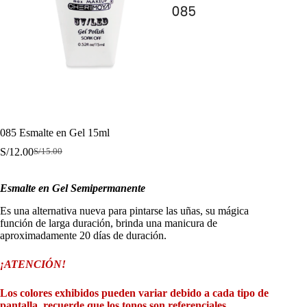
085 Esmalte en Gel 15ml
S/
12.00
S/
15.00
El
El
precio
precio
original
actual
Esmalte en Gel Semipermanente
era:
es:
S/15.00.
S/12.00.
Es una alternativa nueva para pintarse las uñas, su mágica
función de larga duración, brinda una manicura de
aproximadamente 20 días de duración.
¡ATENCIÓN!
Los colores exhibidos pueden variar debido a cada tipo de
pantalla, recuerde que los tonos son referenciales.