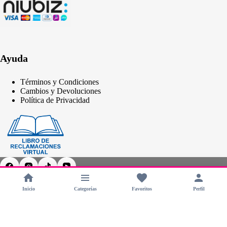
Ayuda
Términos y Condiciones
Cambios y Devoluciones
Política de Privacidad
Inicio
Categorías
Favoritos
Perfil
Copyright © 2026 - CHERIMOYA Perú