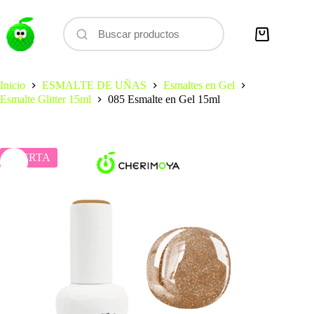
Saltar
al
contenido
Carro
de
compra
Inicio
ESMALTE DE UÑAS
Esmaltes en Gel
Esmalte Glitter 15ml
085 Esmalte en Gel 15ml
OFERTA