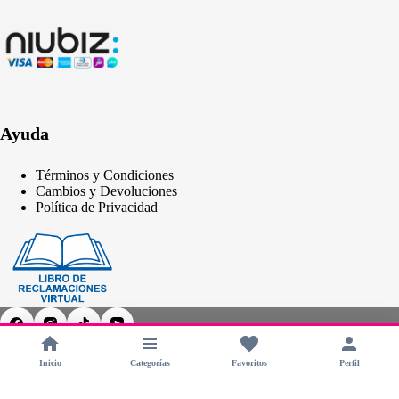
Ayuda
Términos y Condiciones
Cambios y Devoluciones
Política de Privacidad
Inicio
Categorías
Favoritos
Perfil
Copyright © 2026 - CHERIMOYA Perú