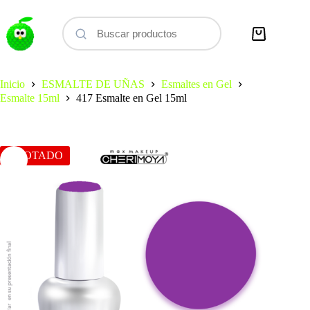
Saltar
al
contenido
Carro
de
compra
Inicio
ESMALTE DE UÑAS
Esmaltes en Gel
Esmalte 15ml
417 Esmalte en Gel 15ml
AGOTADO