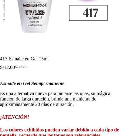
417 Esmalte en Gel 15ml
S/
12.00
S/
15.00
El
El
precio
precio
original
actual
Esmalte en Gel Semipermanente
era:
es:
S/15.00.
S/12.00.
Es una alternativa nueva para pintarse las uñas, su mágica
función de larga duración, brinda una manicura de
aproximadamente 20 días de duración.
¡ATENCIÓN!
Los colores exhibidos pueden variar debido a cada tipo de
pantalla, recuerde que los tonos son referenciales.