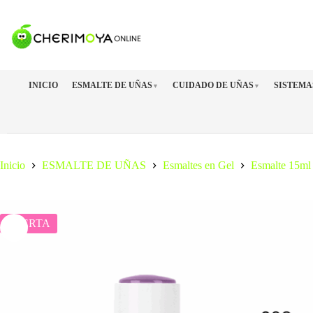
Saltar
al
contenido
INICIO
ESMALTE DE UÑAS
CUIDADO DE UÑAS
SISTEMA
▼
▼
Inicio
ESMALTE DE UÑAS
Esmaltes en Gel
Esmalte 15ml
OFERTA