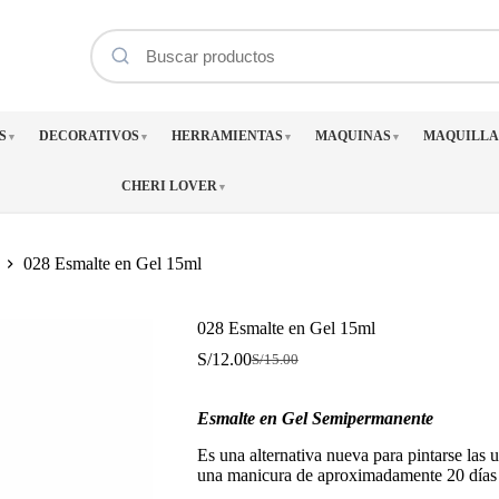
S
DECORATIVOS
HERRAMIENTAS
MAQUINAS
MAQUILLA
▼
▼
▼
▼
CHERI LOVER
▼
028 Esmalte en Gel 15ml
028 Esmalte en Gel 15ml
S/
12.00
S/
15.00
El
El
precio
precio
original
actual
Esmalte en Gel Semipermanente
era:
es:
S/15.00.
S/12.00.
Es una alternativa nueva para pintarse las 
una manicura de aproximadamente 20 días 