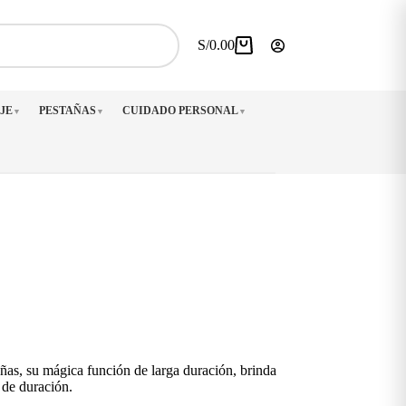
S/
0.00
Carro
de
compra
JE
PESTAÑAS
CUIDADO PERSONAL
▼
▼
▼
uñas, su mágica función de larga duración, brinda
de duración.