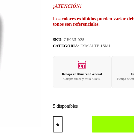
¡ATENCIÓN!
Los colores exhibidos pueden variar deb
tonos son referenciales.
SKU:
CH035-028
CATEGORÍA:
ESMALTE 15ML
Recojo en Almacén General
En
Compra online y retira ¡Gratis!
Tiempo de entr
5 disponibles
028
Esmalte
en
Gel