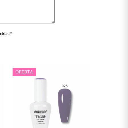
acidad
*
OFERTA