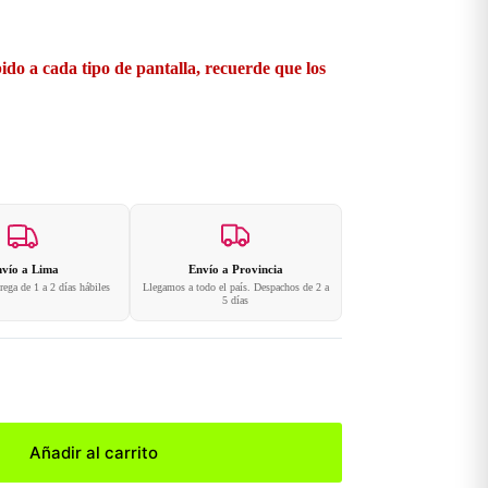
ido a cada tipo de pantalla, recuerde que los
vío a Lima
Envío a Provincia
ega de 1 a 2 días hábiles
Llegamos a todo el país. Despachos de 2 a
5 días
Añadir al carrito