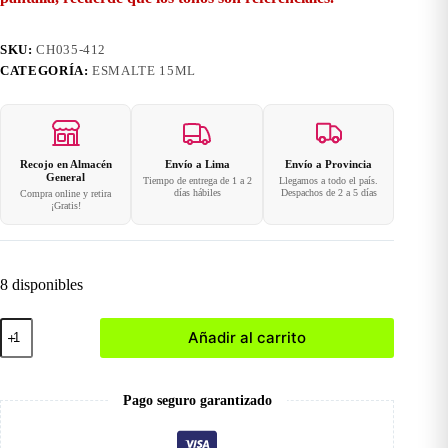
SKU:
CH035-412
CATEGORÍA:
ESMALTE 15ML
Recojo en Almacén
Envío a Lima
Envío a Provincia
General
Tiempo de entrega de 1 a 2
Llegamos a todo el país.
días hábiles
Despachos de 2 a 5 días
Compra online y retira
¡Gratis!
8 disponibles
412
Añadir al carrito
Esmalte
en
Gel
15ml
Pago seguro garantizado
cantidad