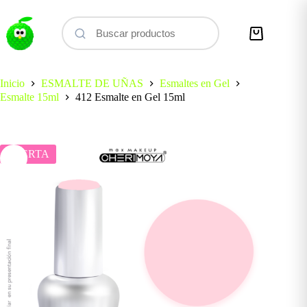
Saltar
al
contenido
Carro
de
compra
Inicio
ESMALTE DE UÑAS
Esmaltes en Gel
Esmalte 15ml
412 Esmalte en Gel 15ml
OFERTA