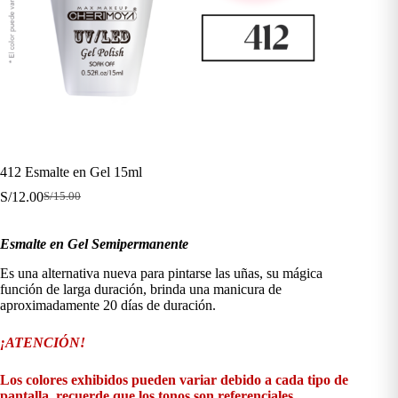
412 Esmalte en Gel 15ml
S/
12.00
S/
15.00
El
El
precio
precio
original
actual
Esmalte en Gel Semipermanente
era:
es:
S/15.00.
S/12.00.
Es una alternativa nueva para pintarse las uñas, su mágica
función de larga duración, brinda una manicura de
aproximadamente 20 días de duración.
¡ATENCIÓN!
Los colores exhibidos pueden variar debido a cada tipo de
pantalla, recuerde que los tonos son referenciales.