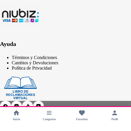
Ayuda
Términos y Condiciones
Cambios y Devoluciones
Política de Privacidad
Inicio
Categorías
Favoritos
Perfil
Copyright © 2026 - CHERIMOYA Perú