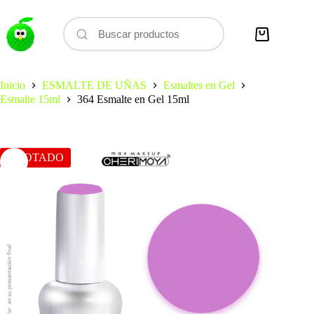
Saltar
al
contenido
Carro
de
compra
Inicio
ESMALTE DE UÑAS
Esmaltes en Gel
Esmalte 15ml
364 Esmalte en Gel 15ml
AGOTADO