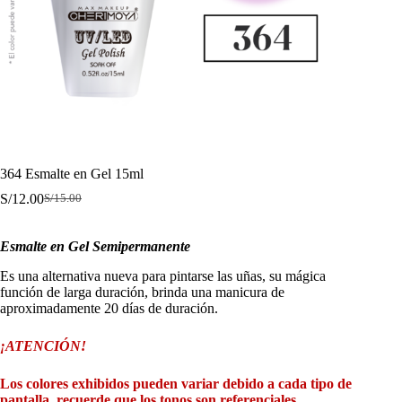
364 Esmalte en Gel 15ml
S/
12.00
S/
15.00
El
El
precio
precio
original
actual
Esmalte en Gel Semipermanente
era:
es:
S/15.00.
S/12.00.
Es una alternativa nueva para pintarse las uñas, su mágica
función de larga duración, brinda una manicura de
aproximadamente 20 días de duración.
¡ATENCIÓN!
Los colores exhibidos pueden variar debido a cada tipo de
pantalla, recuerde que los tonos son referenciales.