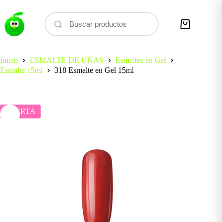
Saltar
al
contenido
Carro
de
compra
Inicio
ESMALTE DE UÑAS
Esmaltes en Gel
Esmalte 15ml
318 Esmalte en Gel 15ml
OFERTA