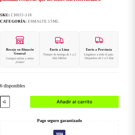
SKU:
CH035-318
CATEGORÍA:
ESMALTE 15ML
Recojo en Almacén
Envío a Lima
Envío a Provincia
General
Tiempo de entrega de 1 a 2
Llegamos a todo el país.
días hábiles
Despachos de 2 a 5 días
Compra online y retira
¡Gratis!
6 disponibles
318
Añadir al carrito
Esmalte
en
Gel
15ml
Pago seguro garantizado
cantidad