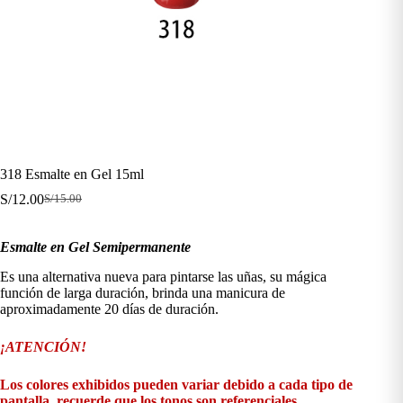
318 Esmalte en Gel 15ml
S/
12.00
S/
15.00
El
El
precio
precio
original
actual
Esmalte en Gel Semipermanente
era:
es:
S/15.00.
S/12.00.
Es una alternativa nueva para pintarse las uñas, su mágica
función de larga duración, brinda una manicura de
aproximadamente 20 días de duración.
¡ATENCIÓN!
Los colores exhibidos pueden variar debido a cada tipo de
pantalla, recuerde que los tonos son referenciales.