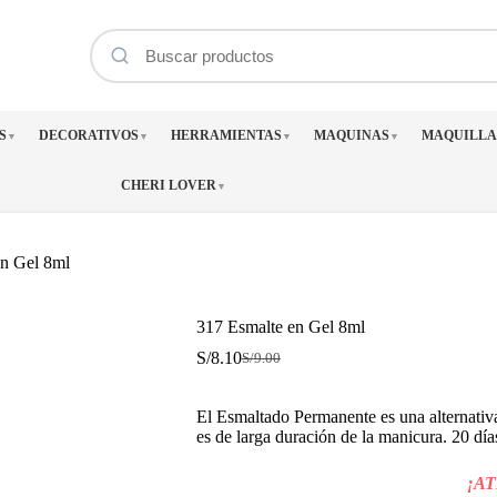
S
DECORATIVOS
HERRAMIENTAS
MAQUINAS
MAQUILLA
▼
▼
▼
▼
CHERI LOVER
▼
en Gel 8ml
317 Esmalte en Gel 8ml
S/
8.10
S/
9.00
El
El
precio
precio
original
actual
El Esmaltado Permanente es una alternativa
era:
es:
es de larga duración de la manicura. 20 día
S/9.00.
S/8.10.
¡A