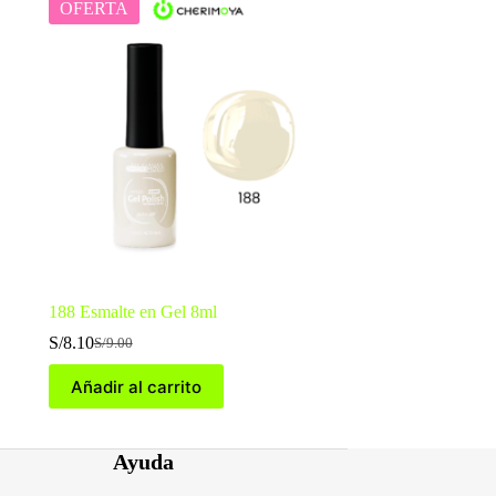
OFERTA
188 Esmalte en Gel 8ml
S/
8.10
S/
9.00
El
El
precio
precio
Añadir al carrito
original
actual
era:
es:
S/9.00.
S/8.10.
Ayuda