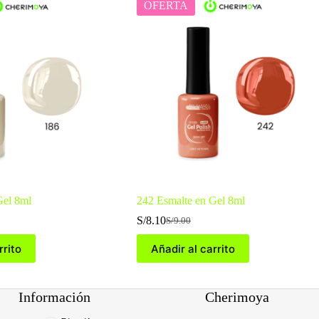
OFERTA
Gel 8ml
242 Esmalte en Gel 8ml
S/
8.10
S/
9.00
El
El
precio
precio
rrito
Añadir al carrito
original
actual
era:
es:
S/9.00.
S/8.10.
Información
Cherimoya