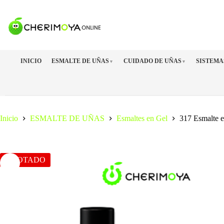
Saltar
al
contenido
INICIO
ESMALTE DE UÑAS
CUIDADO DE UÑAS
SISTEMA
▼
▼
Inicio
ESMALTE DE UÑAS
Esmaltes en Gel
317 Esmalte 
AGOTADO