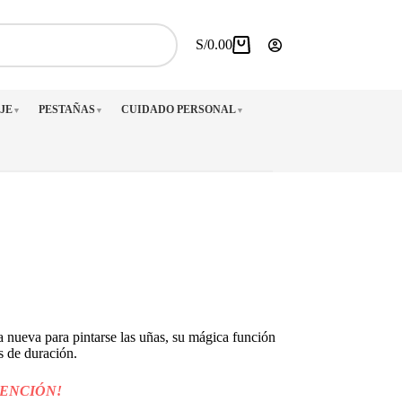
S/
0.00
Carro
de
compra
JE
PESTAÑAS
CUIDADO PERSONAL
▼
▼
▼
 nueva para pintarse las uñas, su mágica función
s de duración.
TENCIÓN!