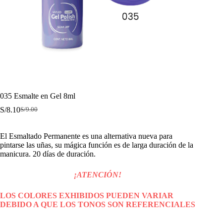
035 Esmalte en Gel 8ml
S/
8.10
S/
9.00
El
El
precio
precio
original
actual
El Esmaltado Permanente es una alternativa nueva para
era:
es:
pintarse las uñas, su mágica función es de larga duración de la
S/9.00.
S/8.10.
manicura. 20 días de duración.
¡ATENCIÓN!
LOS COLORES EXHIBIDOS PUEDEN VARIAR
DEBIDO A QUE LOS TONOS SON REFERENCIALES