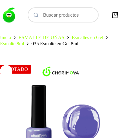
Saltar
al
contenido
Carro
de
compra
Inicio
ESMALTE DE UÑAS
Esmaltes en Gel
Esmalte 8ml
035 Esmalte en Gel 8ml
AGOTADO