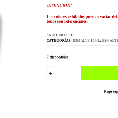
¡ATENCIÓN!
Los colores exhibidos pueden variar deb
tonos son referenciales.
SKU:
CH035-217
CATEGORÍAS:
ESMALTE 15ML
,
ESMALTE
7 disponibles
217
Esmalte
en
Gel
15ml
cantidad
Pago seg