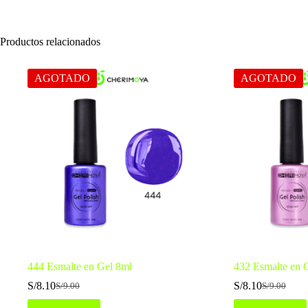
Productos relacionados
AGOTADO
AGOTADO
444 Esmalte en Gel 8ml
432 Esmalte en 
S/
8.10
S/
8.10
S/
9.00
S/
9.00
El
El
El
El
precio
precio
precio
precio