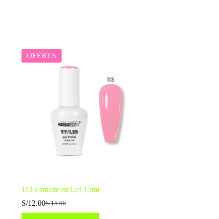
OFERTA
113 Esmalte en Gel 15ml
S/
12.00
S/
15.00
El
El
precio
precio