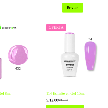
Enviar
OFERTA
Gel 8ml
114 Esmalte en Gel 15ml
S/
12.00
S/
15.00
El
El
precio
precio