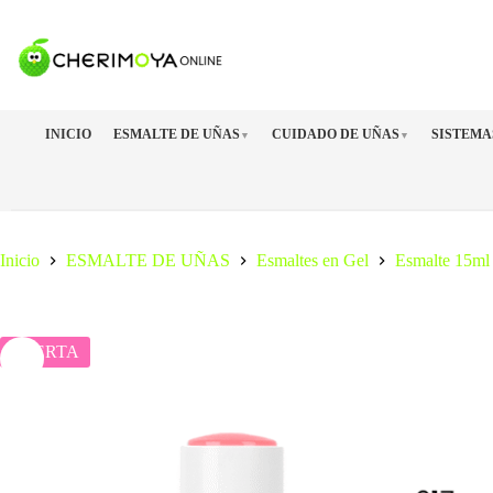
Saltar
al
contenido
INICIO
ESMALTE DE UÑAS
CUIDADO DE UÑAS
SISTEMA
▼
▼
Inicio
ESMALTE DE UÑAS
Esmaltes en Gel
Esmalte 15ml
OFERTA