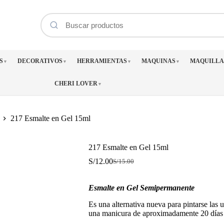
S
DECORATIVOS
HERRAMIENTAS
MAQUINAS
MAQUILLA
▼
▼
▼
▼
CHERI LOVER
▼
217 Esmalte en Gel 15ml
217 Esmalte en Gel 15ml
S/
12.00
S/
15.00
El
El
precio
precio
original
actual
Esmalte en Gel Semipermanente
era:
es:
S/15.00.
S/12.00.
Es una alternativa nueva para pintarse las 
una manicura de aproximadamente 20 días 