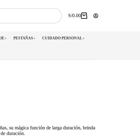
S/
0.00
Carro
de
compra
JE
PESTAÑAS
CUIDADO PERSONAL
▼
▼
▼
uñas, su mágica función de larga duración, brinda
de duración.