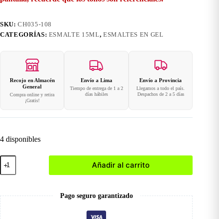
SKU:
CH035-108
CATEGORÍAS:
ESMALTE 15ML
,
ESMALTES EN GEL
Recojo en Almacén
Envío a Lima
Envío a Provincia
General
Tiempo de entrega de 1 a 2
Llegamos a todo el país.
días hábiles
Despachos de 2 a 5 días
Compra online y retira
¡Gratis!
4 disponibles
108
Añadir al carrito
Esmalte
en
Gel
15ml
Pago seguro garantizado
cantidad