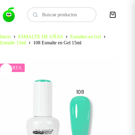
Saltar
al
contenido
Carro
de
compra
Inicio
ESMALTE DE UÑAS
Esmaltes en Gel
Esmalte 15ml
108 Esmalte en Gel 15ml
OFERTA