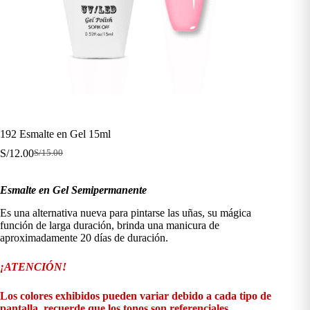
192 Esmalte en Gel 15ml
S/
12.00
S/
15.00
El
El
precio
precio
original
actual
Esmalte en Gel Semipermanente
era:
es:
S/15.00.
S/12.00.
Es una alternativa nueva para pintarse las uñas, su mágica
función de larga duración, brinda una manicura de
aproximadamente 20 días de duración.
¡ATENCIÓN!
Los colores exhibidos pueden variar debido a cada tipo de
pantalla, recuerde que los tonos son referenciales.