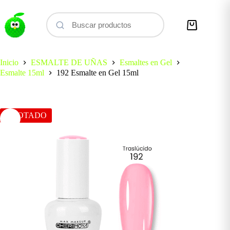
Saltar
al
contenido
Carro
de
compra
Inicio
ESMALTE DE UÑAS
Esmaltes en Gel
Esmalte 15ml
192 Esmalte en Gel 15ml
AGOTADO