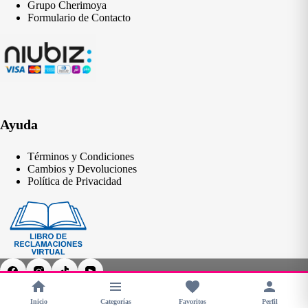
Grupo Cherimoya
Formulario de Contacto
Ayuda
Términos y Condiciones
Cambios y Devoluciones
Política de Privacidad
Inicio
Categorías
Favoritos
Perfil
Copyright © 2026 - CHERIMOYA Perú