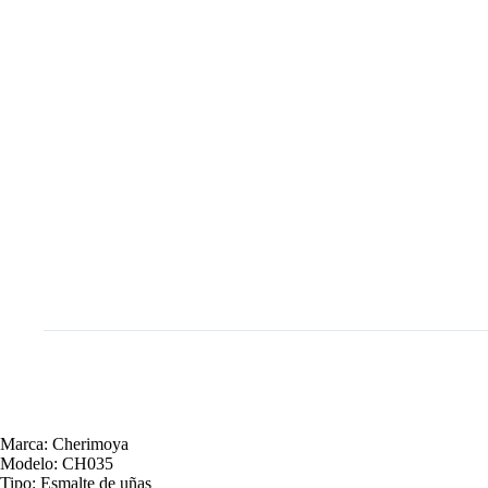
Marca: Cherimoya
Modelo: CH035
Tipo: Esmalte de uñas