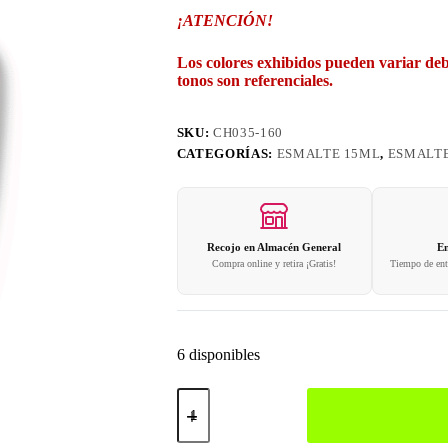
¡ATENCIÓN!
Los colores exhibidos pueden variar deb
tonos son referenciales.
SKU:
CH035-160
CATEGORÍAS:
ESMALTE 15ML
,
ESMALTE
Recojo en Almacén General
En
Compra online y retira ¡Gratis!
Tiempo de entr
6 disponibles
160
Esmalte
en
Gel