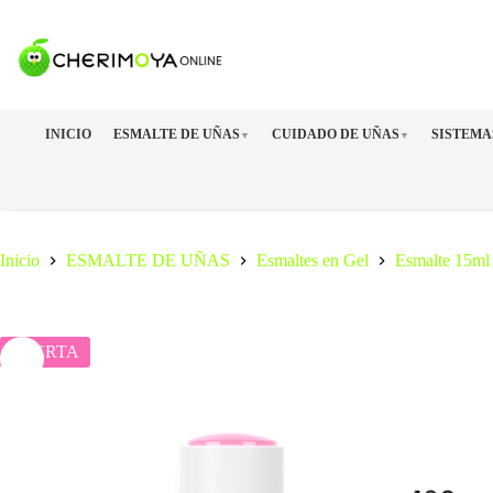
Saltar
al
contenido
INICIO
ESMALTE DE UÑAS
CUIDADO DE UÑAS
SISTEMA
▼
▼
Inicio
ESMALTE DE UÑAS
Esmaltes en Gel
Esmalte 15ml
OFERTA