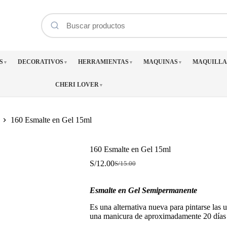
S
DECORATIVOS
HERRAMIENTAS
MAQUINAS
MAQUILLA
▼
▼
▼
▼
CHERI LOVER
▼
160 Esmalte en Gel 15ml
160 Esmalte en Gel 15ml
S/
12.00
S/
15.00
El
El
precio
precio
original
actual
Esmalte en Gel Semipermanente
era:
es:
S/15.00.
S/12.00.
Es una alternativa nueva para pintarse las 
una manicura de aproximadamente 20 días 