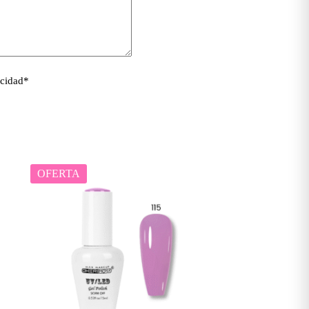
acidad
*
OFERTA