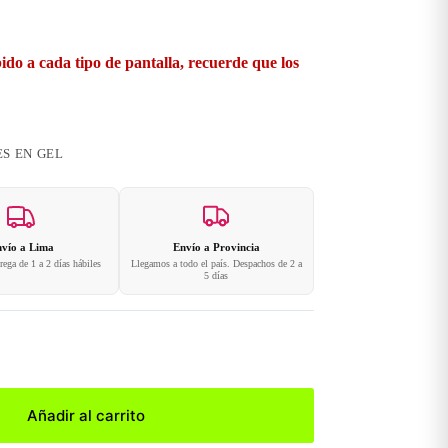
ido a cada tipo de pantalla, recuerde que los
S EN GEL
vío a Lima
Envío a Provincia
ega de 1 a 2 días hábiles
Llegamos a todo el país. Despachos de 2 a
5 días
Añadir al carrito