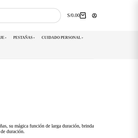
S/
0.00
Carro
de
compra
JE
PESTAÑAS
CUIDADO PERSONAL
▼
▼
▼
uñas, su mágica función de larga duración, brinda
de duración.