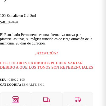
105 Esmalte en Gel 8ml
S/
8.10
S/
9.00
El
El
precio
precio
original
actual
El Esmaltado Permanente es una alternativa nueva para
era:
es:
pintarse las uñas, su mágica función es de larga duración de la
S/9.00.
S/8.10.
manicura. 20 días de duración.
¡ATENCIÓN!
LOS COLORES EXHIBIDOS PUEDEN VARIAR
DEBIDO A QUE LOS TONOS SON REFERENCIALES
SKU:
CH022-105
CATEGORÍA:
ESMALTE 8ML