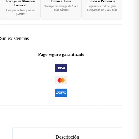
Recojo en Almacén
Envío a Lima
Envío a Provincia
General
Tiempo de entrega de 1 a 2
Llegamos a todo el país.
días hábiles
Despachos de 2 a 5 días
Compra online y retira
¡Gratis!
Sin existencias
Pago seguro garantizado
Descripción