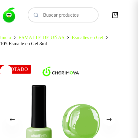
Saltar
al
contenido
Carro
de
compra
Inicio
ESMALTE DE UÑAS
Esmaltes en Gel
105 Esmalte en Gel 8ml
AGOTADO