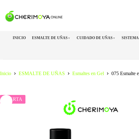
Saltar
al
contenido
INICIO
ESMALTE DE UÑAS
CUIDADO DE UÑAS
SISTEMA
▼
▼
Inicio
ESMALTE DE UÑAS
Esmaltes en Gel
075 Esmalte 
OFERTA