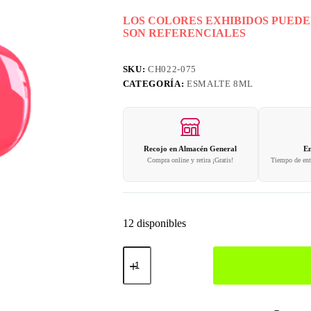
LOS COLORES EXHIBIDOS PUEDE
SON REFERENCIALES
SKU:
CH022-075
CATEGORÍA:
ESMALTE 8ML
Recojo en Almacén General
En
Compra online y retira ¡Gratis!
Tiempo de entr
12 disponibles
075
Esmalte
en
Gel
8ml
cantidad