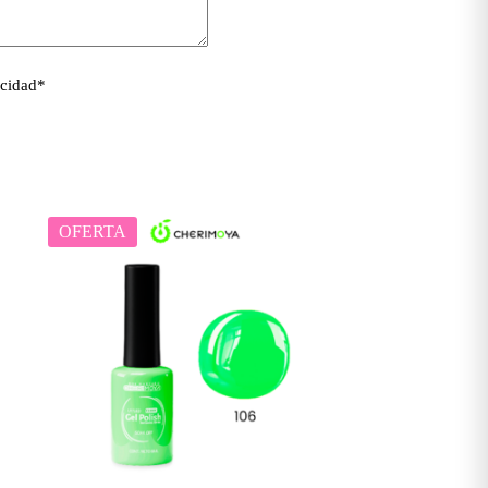
acidad
*
OFERTA