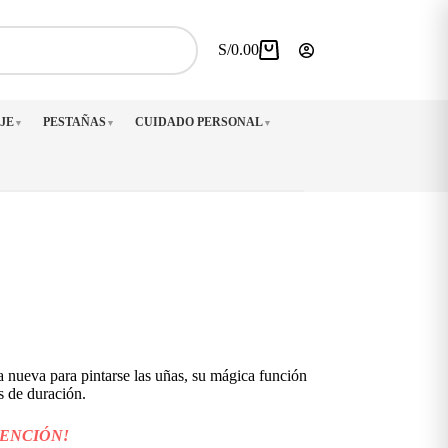
S/
0.00
Carro
de
compra
JE
PESTAÑAS
CUIDADO PERSONAL
▼
▼
▼
 nueva para pintarse las uñas, su mágica función
s de duración.
TENCIÓN!