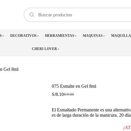
S
DECORATIVOS
HERRAMIENTAS
MAQUINAS
MAQUILLA
▼
▼
▼
▼
CHERI LOVER
▼
en Gel 8ml
075 Esmalte en Gel 8ml
S/
8.10
S/
9.00
El
El
precio
precio
original
actual
El Esmaltado Permanente es una alternativa
era:
es:
es de larga duración de la manicura. 20 día
S/9.00.
S/8.10.
¡A