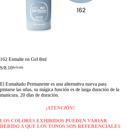
162 Esmalte en Gel 8ml
S/
8.10
S/
9.00
El
El
precio
precio
original
actual
El Esmaltado Permanente es una alternativa nueva para
era:
es:
pintarse las uñas, su mágica función es de larga duración de la
S/9.00.
S/8.10.
manicura. 20 días de duración.
¡ATENCIÓN!
LOS COLORES EXHIBIDOS PUEDEN VARIAR
DEBIDO A QUE LOS TONOS SON REFERENCIALES