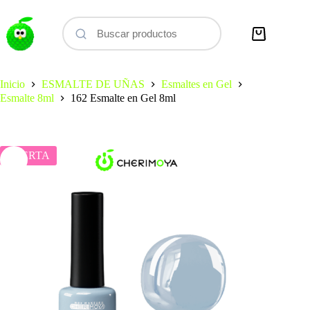
Saltar
al
contenido
Carro
de
compra
Inicio
ESMALTE DE UÑAS
Esmaltes en Gel
Esmalte 8ml
162 Esmalte en Gel 8ml
OFERTA