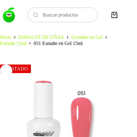
Saltar
al
contenido
Carro
de
compra
Inicio
ESMALTE DE UÑAS
Esmaltes en Gel
Esmalte 15ml
051 Esmalte en Gel 15ml
AGOTADO