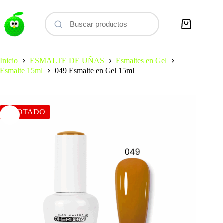
Saltar
al
contenido
Carro
de
compra
Inicio
ESMALTE DE UÑAS
Esmaltes en Gel
Esmalte 15ml
049 Esmalte en Gel 15ml
AGOTADO