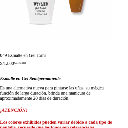
049 Esmalte en Gel 15ml
S/
12.00
S/
15.00
El
El
precio
precio
original
actual
Esmalte en Gel Semipermanente
era:
es:
S/15.00.
S/12.00.
Es una alternativa nueva para pintarse las uñas, su mágica
función de larga duración, brinda una manicura de
aproximadamente 20 días de duración.
¡ATENCIÓN!
Los colores exhibidos pueden variar debido a cada tipo de
pantalla, recuerde que los tonos son referenciales.