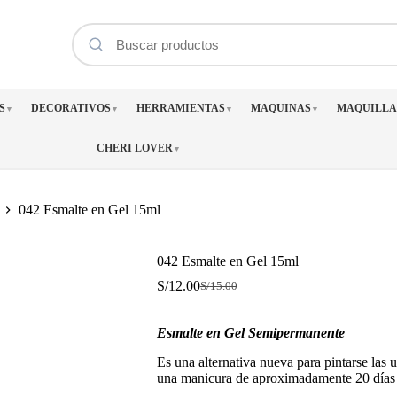
S
DECORATIVOS
HERRAMIENTAS
MAQUINAS
MAQUILLA
▼
▼
▼
▼
CHERI LOVER
▼
042 Esmalte en Gel 15ml
042 Esmalte en Gel 15ml
S/
12.00
S/
15.00
El
El
precio
precio
original
actual
Esmalte en Gel Semipermanente
era:
es:
S/15.00.
S/12.00.
Es una alternativa nueva para pintarse las 
una manicura de aproximadamente 20 días 