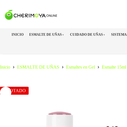
Saltar
al
contenido
INICIO
ESMALTE DE UÑAS
CUIDADO DE UÑAS
SISTEMA
▼
▼
Inicio
ESMALTE DE UÑAS
Esmaltes en Gel
Esmalte 15ml
AGOTADO