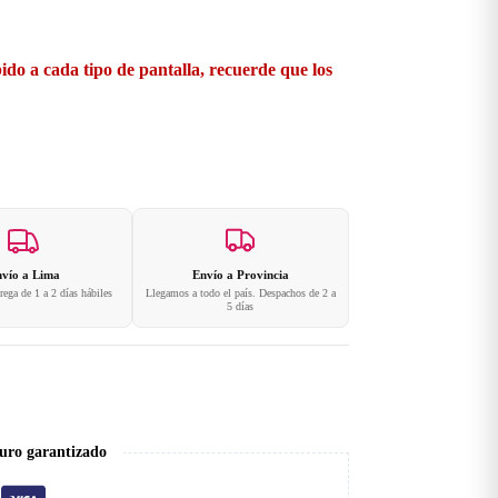
ido a cada tipo de pantalla, recuerde que los
vío a Lima
Envío a Provincia
ega de 1 a 2 días hábiles
Llegamos a todo el país. Despachos de 2 a
5 días
uro garantizado