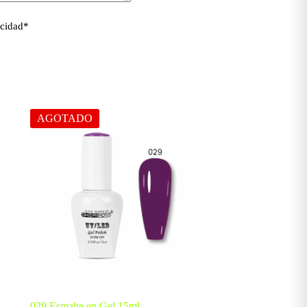
acidad
*
AGOTADO
029 Esmalte en Gel 15ml