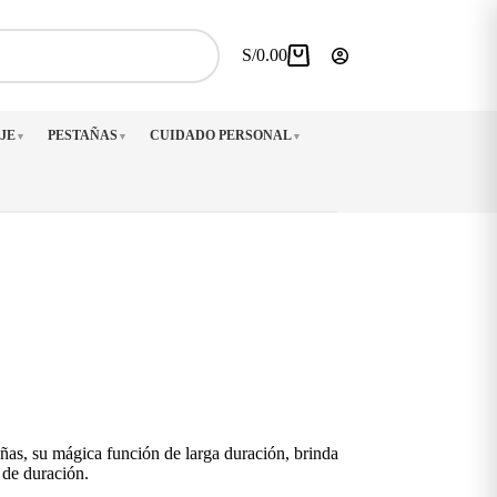
S/
0.00
Carro
de
compra
JE
PESTAÑAS
CUIDADO PERSONAL
▼
▼
▼
uñas, su mágica función de larga duración, brinda
de duración.