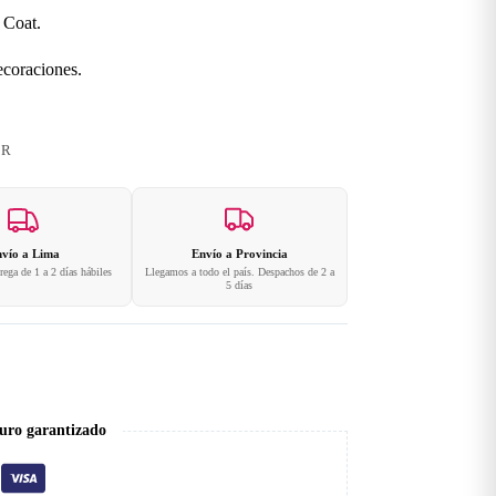
 Coat.
ecoraciones.
ER
vío a Lima
Envío a Provincia
ega de 1 a 2 días hábiles
Llegamos a todo el país. Despachos de 2 a
5 días
uro garantizado