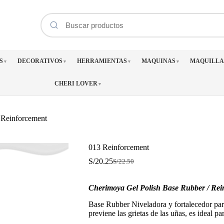
S
DECORATIVOS
HERRAMIENTAS
MAQUINAS
MAQUILLA
▼
▼
▼
▼
CHERI LOVER
▼
 Reinforcement
013 Reinforcement
S/
20.25
S/
22.50
El
El
precio
precio
original
actual
Cherimoya Gel Polish Base Rubber / Re
era:
es:
S/22.50.
S/20.25.
Base Rubber Niveladora y fortalecedor par
previene las grietas de las uñas, es ideal p