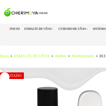
Saltar
al
contenido
INICIO
ESMALTE DE UÑAS
CUIDADO DE UÑAS
SISTEMA
▼
▼
Inicio
ESMALTE DE UÑAS
Rubber
Reinforcement
013
AGOTADO