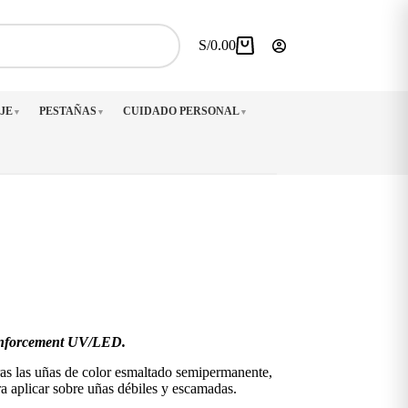
S/
0.00
Carro
de
compra
JE
PESTAÑAS
CUIDADO PERSONAL
▼
▼
▼
inforcement UV/LED.
as las uñas de color esmaltado semipermanente,
ara aplicar sobre uñas débiles y escamadas.