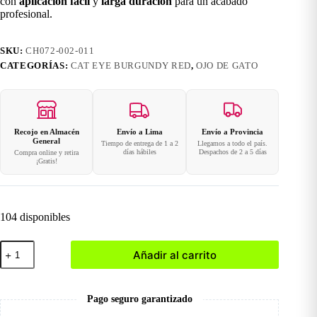
con
aplicación fácil
y
larga duración
para un acabado
profesional.
SKU:
CH072-002-011
CATEGORÍAS:
CAT EYE BURGUNDY RED
,
OJO DE GATO
Recojo en Almacén
Envío a Lima
Envío a Provincia
General
Tiempo de entrega de 1 a 2
Llegamos a todo el país.
días hábiles
Despachos de 2 a 5 días
Compra online y retira
¡Gratis!
104 disponibles
011
Añadir al carrito
Esmalte
ojo
de
gato
Pago seguro garantizado
Rojo