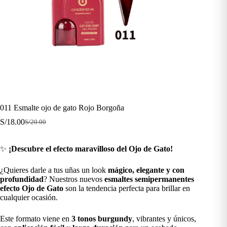
011 Esmalte ojo de gato Rojo Borgoña
S/
18.00
S/
20.00
El
El
precio
precio
original
actual
✨
¡Descubre el efecto maravilloso del Ojo de Gato!
era:
es:
S/20.00.
S/18.00.
¿Quieres darle a tus uñas un look
mágico, elegante y con
profundidad
? Nuestros nuevos
esmaltes semipermanentes
efecto Ojo de Gato
son la tendencia perfecta para brillar en
cualquier ocasión.
Este formato viene en
3 tonos burgundy
, vibrantes y únicos,