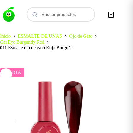
Saltar
al
contenido
Carro
de
compra
Inicio
ESMALTE DE UÑAS
Ojo de Gato
Cat Eye Burgundy Red
011 Esmalte ojo de gato Rojo Borgoña
OFERTA