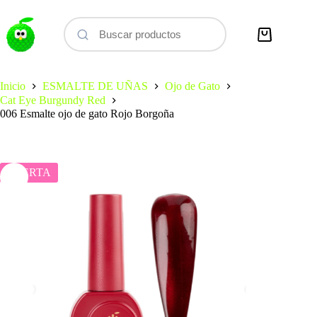
Saltar
al
contenido
Carro
de
compra
Inicio
ESMALTE DE UÑAS
Ojo de Gato
Cat Eye Burgundy Red
006 Esmalte ojo de gato Rojo Borgoña
OFERTA