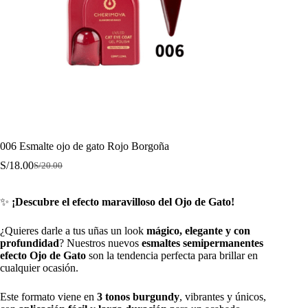
006 Esmalte ojo de gato Rojo Borgoña
S/
18.00
S/
20.00
El
El
precio
precio
original
actual
✨
¡Descubre el efecto maravilloso del Ojo de Gato!
era:
es:
S/20.00.
S/18.00.
¿Quieres darle a tus uñas un look
mágico, elegante y con
profundidad
? Nuestros nuevos
esmaltes semipermanentes
efecto Ojo de Gato
son la tendencia perfecta para brillar en
cualquier ocasión.
Este formato viene en
3 tonos burgundy
, vibrantes y únicos,