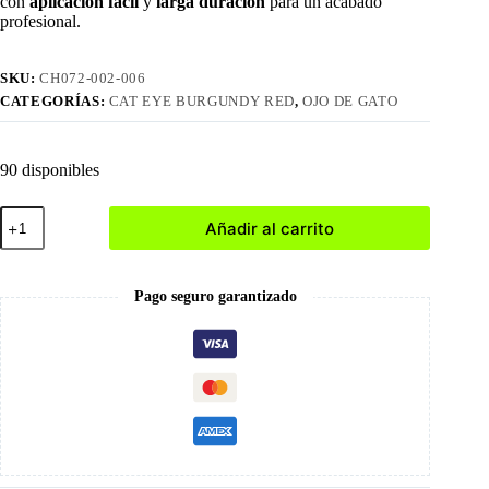
con
aplicación fácil
y
larga duración
para un acabado
profesional.
SKU:
CH072-002-006
CATEGORÍAS:
CAT EYE BURGUNDY RED
,
OJO DE GATO
90 disponibles
006
Añadir al carrito
Esmalte
ojo
de
gato
Pago seguro garantizado
Rojo
Borgoña
cantidad