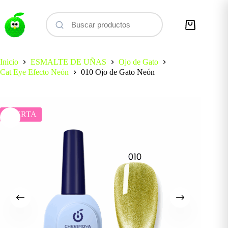
Saltar
al
contenido
Carro
de
compra
Inicio
ESMALTE DE UÑAS
Ojo de Gato
Cat Eye Efecto Neón
010 Ojo de Gato Neón
OFERTA