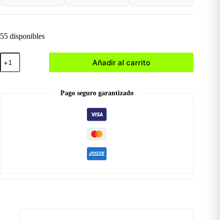
55 disponibles
010
Añadir al carrito
Ojo
de
Gato
Neón
Pago seguro garantizado
cantidad