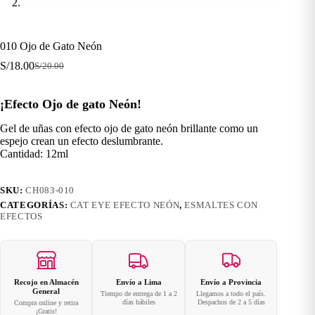
010 Ojo de Gato Neón
S/
18.00
S/
20.00
El
El
precio
precio
original
actual
¡Efecto Ojo de gato Neón!
era:
es:
S/20.00.
S/18.00.
Gel de uñas con efecto ojo de gato neón brillante como un
espejo crean un efecto deslumbrante.
Cantidad: 12ml
SKU:
CH083-010
CATEGORÍAS:
CAT EYE EFECTO NEÓN
,
ESMALTES CON
EFECTOS
Recojo en Almacén
Envío a Lima
Envío a Provincia
General
Tiempo de entrega de 1 a 2
Llegamos a todo el país.
días hábiles
Despachos de 2 a 5 días
Compra online y retira
¡Gratis!