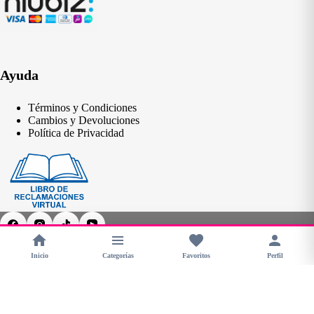
Ayuda
Términos y Condiciones
Cambios y Devoluciones
Política de Privacidad
Inicio
Categorías
Favoritos
Perfil
Copyright © 2026 - CHERIMOYA Perú