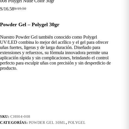
008 Polygel Nude Color 30gr
S/
16.58
S/
19.50
El
El
precio
precio
original
actual
Powder Gel – Polygel 30gr
era:
es:
S/19.50.
S/16.58.
Nuestro Powder Gel también conocido como Polygel
UV/LED combina lo mejor del acrílico y el gel para ofrecer
uñas fuertes, ligeras y de larga duración. Diseñado para
extensiones y refuerzos, su fórmula innovadora permite una
aplicación rápida y sin complicaciones, brindando el control
perfecto para esculpir uñas con precisión y sin desperdicio de
producto.
SKU:
CH004-008
CATEGORÍAS:
POWDER GEL 30ML
,
POLYGEL