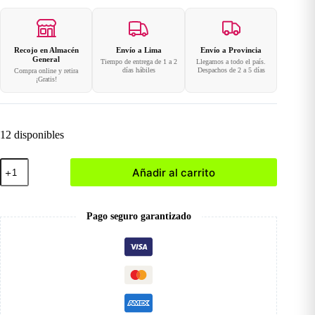
Recojo en Almacén
Envío a Lima
Envío a Provincia
General
Tiempo de entrega de 1 a 2
Llegamos a todo el país.
días hábiles
Despachos de 2 a 5 días
Compra online y retira
¡Gratis!
12 disponibles
008
Añadir al carrito
Polygel
Nude
Color
30gr
Pago seguro garantizado
cantidad