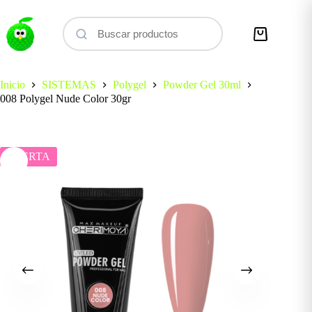
Saltar
al
contenido
Carro
de
compra
Inicio
SISTEMAS
Polygel
Powder Gel 30ml
008 Polygel Nude Color 30gr
OFERTA