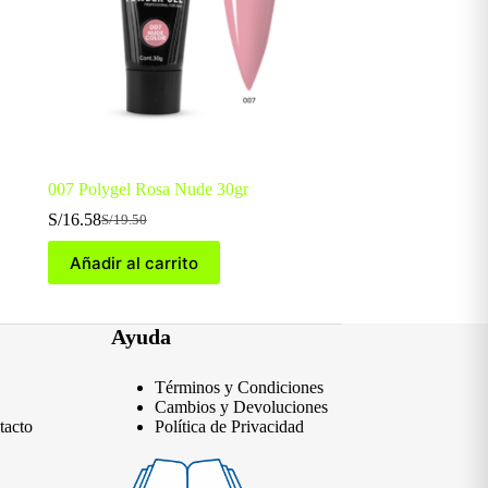
007 Polygel Rosa Nude 30gr
S/
16.58
S/
19.50
El
El
precio
precio
Añadir al carrito
original
actual
era:
es:
S/19.50.
S/16.58.
Ayuda
Términos y Condiciones
Cambios y Devoluciones
tacto
Política de Privacidad