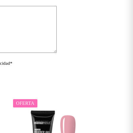
acidad
*
OFERTA