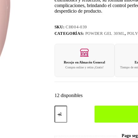
complicaciones, brindando el control perfec
desperdicio de producto.
SKU:
CH004-039
CATEGORÍAS:
POWDER GEL 30ML
,
POLY
Recojo en Almacén General
En
Compra online y retira ¡Gratis!
Tiempo de entr
12 disponibles
039
Polygel
Nude
30gr
cantidad
Pago seg