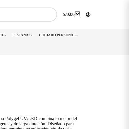
S/
0.00
Carro
de
compra
JE
PESTAÑAS
CUIDADO PERSONAL
▼
▼
▼
mo Polygel UV/LED combina lo mejor del
 ligeras y de larga duración. Diseñado para
dora permite una aplicación rápida y sin