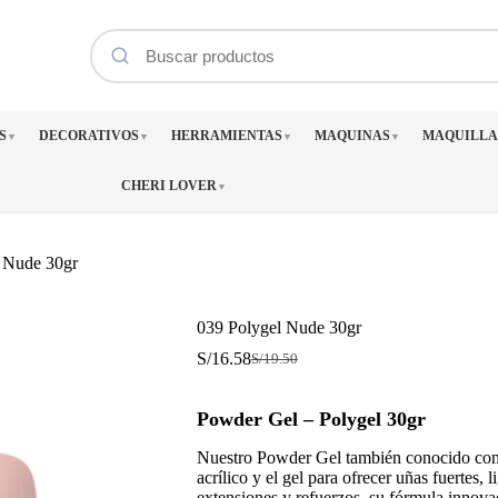
S
DECORATIVOS
HERRAMIENTAS
MAQUINAS
MAQUILLA
▼
▼
▼
▼
CHERI LOVER
▼
 Nude 30gr
039 Polygel Nude 30gr
S/
16.58
S/
19.50
El
El
precio
precio
original
actual
Powder Gel – Polygel 30gr
era:
es:
S/19.50.
S/16.58.
Nuestro Powder Gel también conocido co
acrílico y el gel para ofrecer uñas fuertes,
extensiones y refuerzos, su fórmula innova