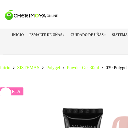
Saltar
al
contenido
INICIO
ESMALTE DE UÑAS
CUIDADO DE UÑAS
SISTEMA
▼
▼
Inicio
SISTEMAS
Polygel
Powder Gel 30ml
039 Polygel
OFERTA