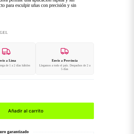
to para esculpir uñas con precisión y sin
GEL
vío a Lima
Envío a Provincia
ega de 1 a 2 días hábiles
Llegamos a todo el país. Despachos de 2 a
5 días
Añadir al carrito
uro garantizado