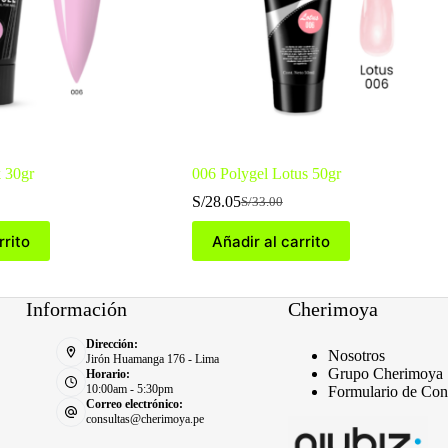
k 30gr
006 Polygel Lotus 50gr
S/
28.05
S/
33.00
El
El
precio
precio
rrito
Añadir al carrito
original
actual
era:
es:
S/33.00.
S/28.05.
Información
Cherimoya
Dirección:
Nosotros
Jirón Huamanga 176 - Lima
Grupo Cherimoya
Horario:
10:00am - 5:30pm
Formulario de Con
Correo electrónico:
consultas@cherimoya.pe