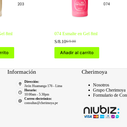
Gel 8ml
074 Esmalte en Gel 8ml
S/
8.10
S/
9.00
El
El
precio
precio
rrito
Añadir al carrito
original
actual
era:
es:
S/9.00.
S/8.10.
Información
Cherimoya
Dirección:
Nosotros
Jirón Huamanga 176 - Lima
Grupo Cherimoya
Horario:
10:00am - 5:30pm
Formulario de Con
Correo electrónico:
consultas@cherimoya.pe