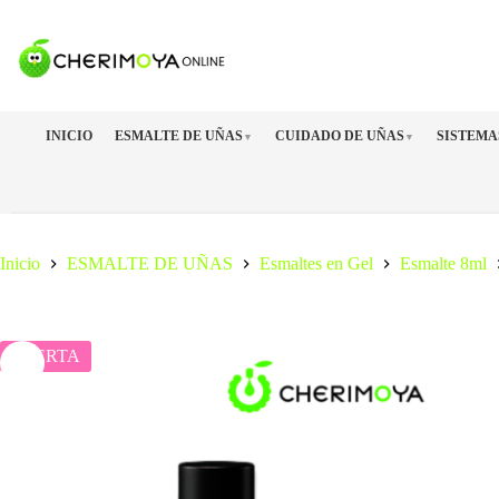
Saltar
al
contenido
INICIO
ESMALTE DE UÑAS
CUIDADO DE UÑAS
SISTEMA
▼
▼
Inicio
ESMALTE DE UÑAS
Esmaltes en Gel
Esmalte 8ml
OFERTA