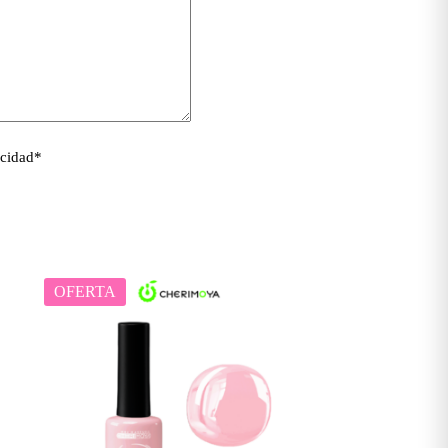
acidad
*
OFERTA