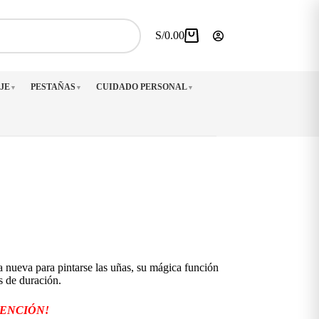
S/
0.00
Carro
de
compra
JE
PESTAÑAS
CUIDADO PERSONAL
▼
▼
▼
 nueva para pintarse las uñas, su mágica función
s de duración.
TENCIÓN!