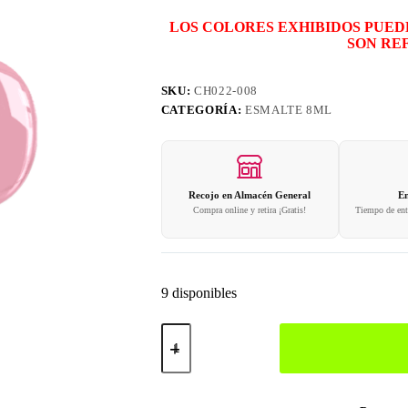
LOS COLORES EXHIBIDOS PUED
SON RE
SKU:
CH022-008
CATEGORÍA:
ESMALTE 8ML
Recojo en Almacén General
En
Compra online y retira ¡Gratis!
Tiempo de entr
9 disponibles
008
Esmalte
en
Gel
8ml
cantidad