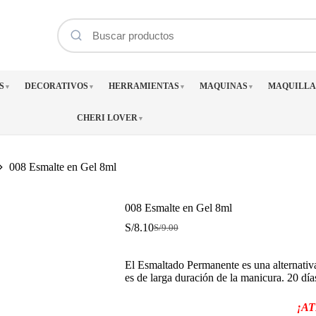
S
DECORATIVOS
HERRAMIENTAS
MAQUINAS
MAQUILLA
▼
▼
▼
▼
CHERI LOVER
▼
008 Esmalte en Gel 8ml
008 Esmalte en Gel 8ml
S/
8.10
S/
9.00
El
El
precio
precio
original
actual
El Esmaltado Permanente es una alternativa
era:
es:
es de larga duración de la manicura. 20 día
S/9.00.
S/8.10.
¡A