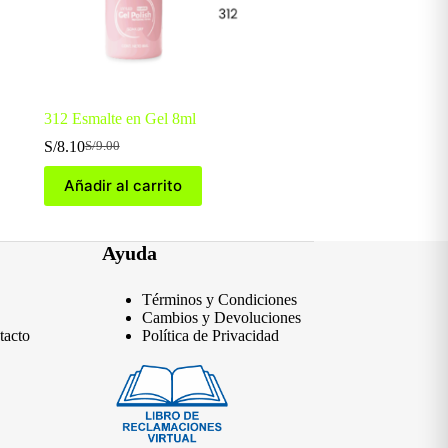
312 Esmalte en Gel 8ml
S/
8.10
S/
9.00
El
El
precio
precio
Añadir al carrito
original
actual
era:
es:
S/9.00.
S/8.10.
Ayuda
Términos y Condiciones
Cambios y Devoluciones
tacto
Política de Privacidad