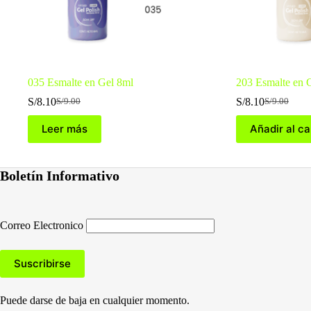
035 Esmalte en Gel 8ml
203 Esmalte en 
S/
8.10
S/
8.10
S/
9.00
S/
9.00
El
El
El
El
precio
precio
precio
precio
Leer más
Añadir al ca
original
actual
original
actual
era:
es:
era:
es:
S/9.00.
S/8.10.
S/9.00.
S/8.10.
Boletín Informativo
Correo Electronico
Puede darse de baja en cualquier momento.