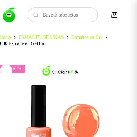
Saltar
al
contenido
Carro
de
compra
Inicio
ESMALTE DE UÑAS
Esmaltes en Gel
080 Esmalte en Gel 8ml
OFERTA