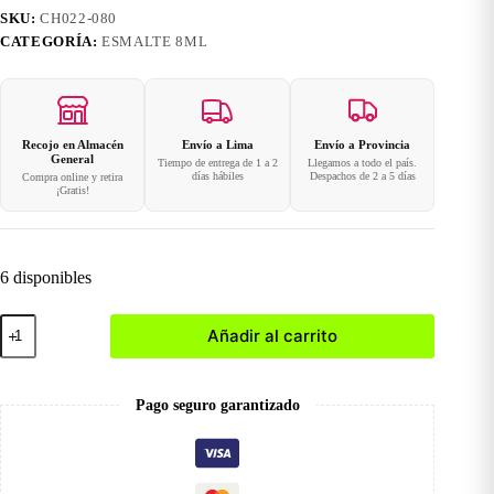
SKU:
CH022-080
CATEGORÍA:
ESMALTE 8ML
Recojo en Almacén
Envío a Lima
Envío a Provincia
General
Tiempo de entrega de 1 a 2
Llegamos a todo el país.
días hábiles
Despachos de 2 a 5 días
Compra online y retira
¡Gratis!
6 disponibles
080
Añadir al carrito
Esmalte
en
Gel
8ml
Pago seguro garantizado
cantidad