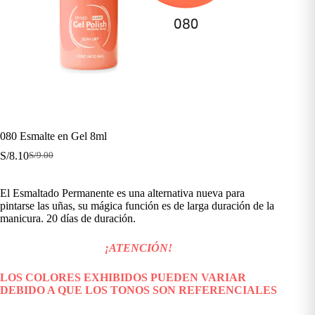
080 Esmalte en Gel 8ml
S/
8.10
S/
9.00
El
El
precio
precio
original
actual
El Esmaltado Permanente es una alternativa nueva para
era:
es:
pintarse las uñas, su mágica función es de larga duración de la
S/9.00.
S/8.10.
manicura. 20 días de duración.
¡ATENCIÓN!
LOS COLORES EXHIBIDOS PUEDEN VARIAR
DEBIDO A QUE LOS TONOS SON REFERENCIALES