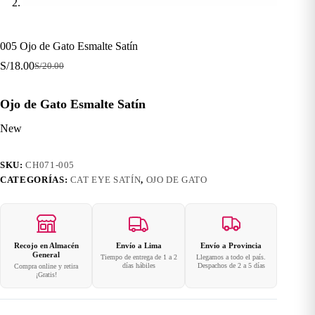
005 Ojo de Gato Esmalte Satín
S/
18.00
S/
20.00
El
El
precio
precio
original
actual
Ojo de Gato Esmalte Satín
era:
es:
S/20.00.
S/18.00.
New
SKU:
CH071-005
CATEGORÍAS:
CAT EYE SATÍN
,
OJO DE GATO
Recojo en Almacén
Envío a Lima
Envío a Provincia
General
Tiempo de entrega de 1 a 2
Llegamos a todo el país.
días hábiles
Despachos de 2 a 5 días
Compra online y retira
¡Gratis!