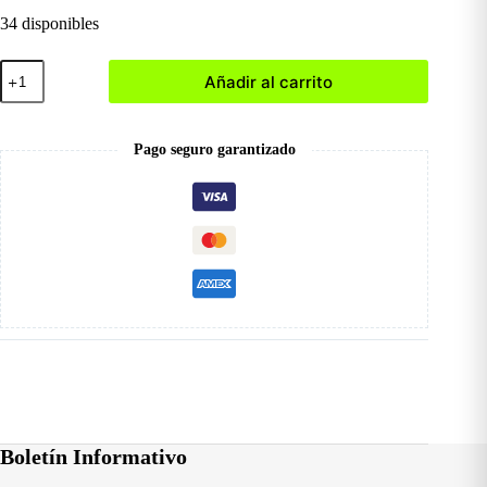
34 disponibles
005
Añadir al carrito
Ojo
de
Gato
Esmalte
Pago seguro garantizado
Satín
cantidad
Boletín Informativo