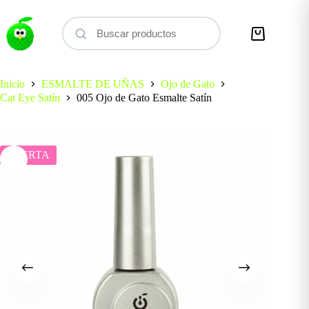
Saltar
al
contenido
Carro
de
compra
Inicio
ESMALTE DE UÑAS
Ojo de Gato
Cat Eye Satín
005 Ojo de Gato Esmalte Satín
OFERTA