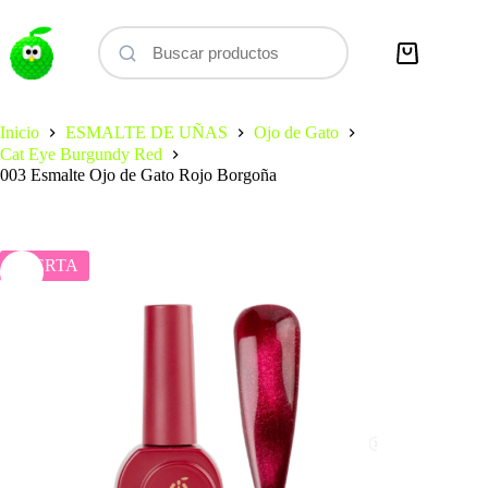
Saltar
al
contenido
Carro
de
compra
Inicio
ESMALTE DE UÑAS
Ojo de Gato
Cat Eye Burgundy Red
003 Esmalte Ojo de Gato Rojo Borgoña
OFERTA