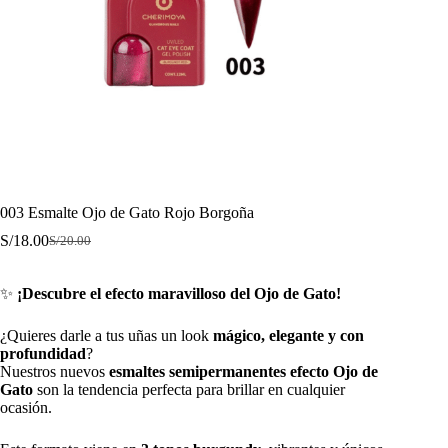
003 Esmalte Ojo de Gato Rojo Borgoña
S/
18.00
S/
20.00
El
El
precio
precio
original
actual
✨
¡Descubre el efecto maravilloso del Ojo de Gato!
era:
es:
S/20.00.
S/18.00.
¿Quieres darle a tus uñas un look
mágico, elegante y con
profundidad
?
Nuestros nuevos
esmaltes semipermanentes efecto Ojo de
Gato
son la tendencia perfecta para brillar en cualquier
ocasión.