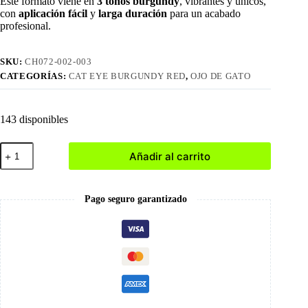
Este formato viene en
3 tonos burgundy
, vibrantes y únicos,
con
aplicación fácil
y
larga duración
para un acabado
profesional.
SKU:
CH072-002-003
CATEGORÍAS:
CAT EYE BURGUNDY RED
,
OJO DE GATO
143 disponibles
003
Añadir al carrito
Esmalte
Ojo
de
Gato
Pago seguro garantizado
Rojo
Borgoña
cantidad