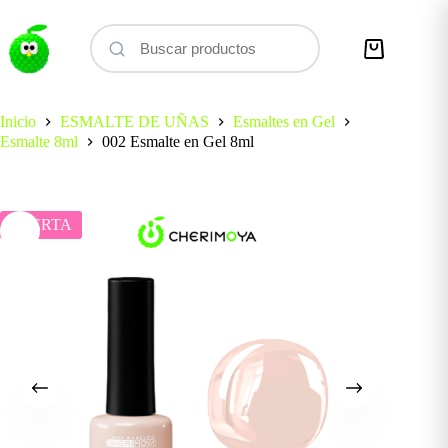
Saltar
al
contenido
Carro
de
compra
Inicio
ESMALTE DE UÑAS
Esmaltes en Gel
Esmalte 8ml
002 Esmalte en Gel 8ml
OFERTA