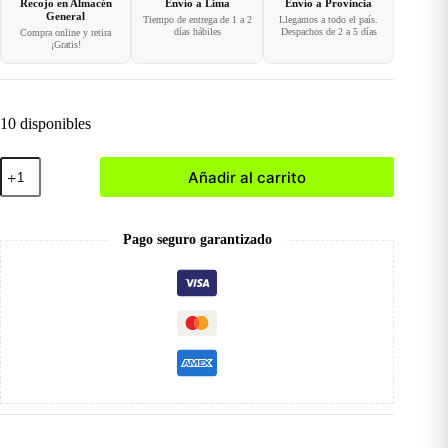
Recojo en Almacén
Envío a Lima
Envío a Provincia
General
Tiempo de entrega de 1 a 2
Llegamos a todo el país.
días hábiles
Despachos de 2 a 5 días
Compra online y retira
¡Gratis!
10 disponibles
002
Añadir al carrito
Esmalte
en
Gel
8ml
Pago seguro garantizado
cantidad