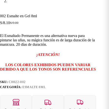
002 Esmalte en Gel 8ml
S/
8.10
S/
9.00
El
El
precio
precio
original
actual
El Esmaltado Permanente es una alternativa nueva para
era:
es:
pintarse las uñas, su mágica función es de larga duración de la
S/9.00.
S/8.10.
manicura. 20 días de duración.
¡ATENCIÓN!
LOS COLORES EXHIBIDOS PUEDEN VARIAR
DEBIDO A QUE LOS TONOS SON REFERENCIALES
SKU:
CH022-002
CATEGORÍA:
ESMALTE 8ML