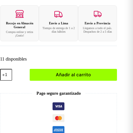
Recojo en Almacén
Envío a Lima
Envío a Provincia
General
Tiempo de entrega de 1 a 2
Llegamos a todo el país.
días hábiles
Despachos de 2 a 5 días
Compra online y retira
¡Gratis!
11 disponibles
001
Añadir al carrito
Polvo
Acrílico
Clear
30gr
Pago seguro garantizado
cantidad