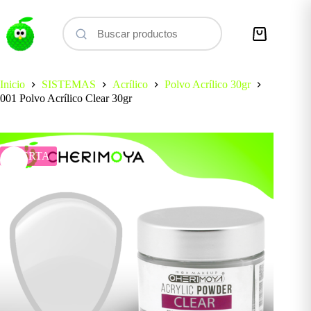
Saltar
al
contenido
Carro
de
compra
Inicio
SISTEMAS
Acrílico
Polvo Acrílico 30gr
001 Polvo Acrílico Clear 30gr
OFERTA