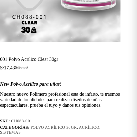
001 Polvo Acrílico Clear 30gr
S/
17.43
S/
20.50
El
El
precio
precio
original
actual
New Polvo Acrílico para uñas!
era:
es:
S/20.50.
S/17.43.
Nuestro nuevo Polímero profesional esta de infarto, te traemos
variedad de tonalidades para realizar diseños de uñas
espectaculares, prueba el tuyo y danos tus opiniones.
SKU:
CH088-001
CATEGORÍAS:
POLVO ACRÍLICO 30GR
,
ACRÍLICO
,
SISTEMAS