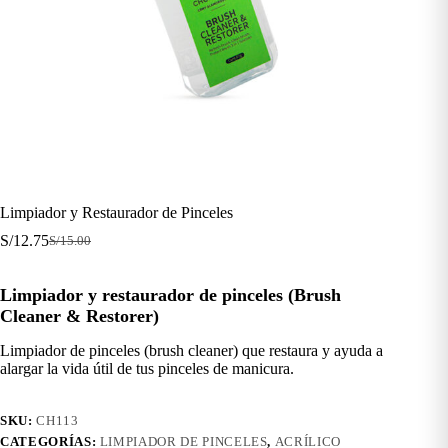
Limpiador y Restaurador de Pinceles
S/
12.75
S/
15.00
El
El
precio
precio
original
actual
Limpiador y restaurador de pinceles (Brush
era:
es:
Cleaner & Restorer)
S/15.00.
S/12.75.
Limpiador de pinceles (brush cleaner) que restaura y ayuda a
alargar la vida útil de tus pinceles de manicura.
SKU:
CH113
CATEGORÍAS:
LIMPIADOR DE PINCELES
,
ACRÍLICO