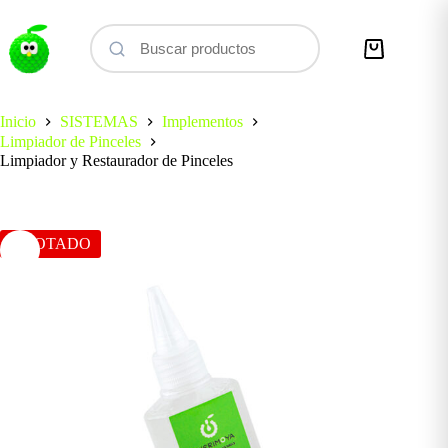
Saltar
al
contenido
Carro
de
compra
Inicio
SISTEMAS
Implementos
Limpiador de Pinceles
Limpiador y Restaurador de Pinceles
AGOTADO