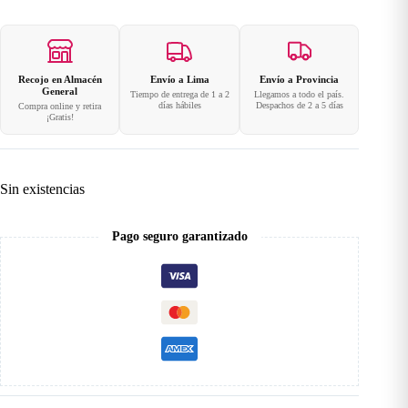
Recojo en Almacén
Envío a Lima
Envío a Provincia
General
Tiempo de entrega de 1 a 2
Llegamos a todo el país.
días hábiles
Despachos de 2 a 5 días
Compra online y retira
¡Gratis!
Sin existencias
Pago seguro garantizado