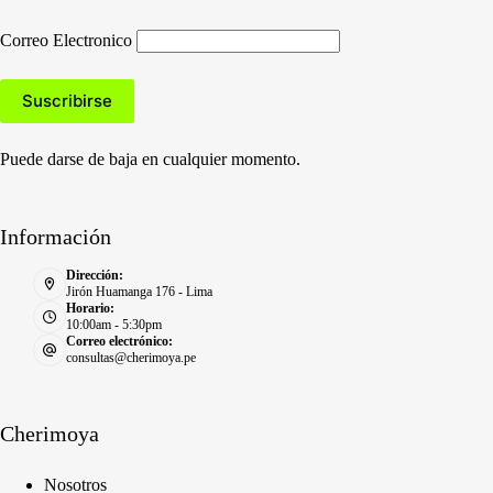
la
página
Correo Electronico
de
producto
Puede darse de baja en cualquier momento.
Información
Dirección:
Jirón Huamanga 176 - Lima
Horario:
10:00am - 5:30pm
Correo electrónico:
consultas@cherimoya.pe
Cherimoya
Nosotros