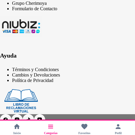
Grupo Cherimoya
Formulario de Contacto
Ayuda
Términos y Condiciones
Cambios y Devoluciones
Política de Privacidad
Inicio
Categorías
Favoritos
Perfil
Copyright © 2026 - CHERIMOYA Perú