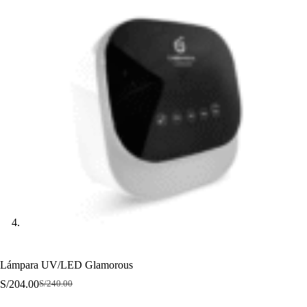
Lámpara UV/LED Glamorous
S/
204.00
S/
240.00
El
El
precio
precio