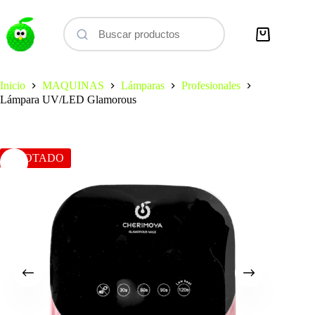
Saltar
al
contenido
Carro
de
compra
Inicio
MAQUINAS
Lámparas
Profesionales
Lámpara UV/LED Glamorous
AGOTADO