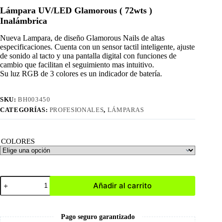
original
actual
Lámpara UV/LED Glamorous ( 72wts )
era:
es:
Inalámbrica
S/240.00.
S/204.00.
Nueva Lampara, de diseño Glamorous Nails de altas
especificaciones. Cuenta con un sensor tactil inteligente, ajuste
de sonido al tacto y una pantalla digital con funciones de
cambio que facilitan el seguimiento mas intuitivo.
Su luz RGB de 3 colores es un indicador de batería.
SKU:
BH003450
CATEGORÍAS:
PROFESIONALES
,
LÁMPARAS
COLORES
Lámpara
Añadir al carrito
UV/LED
Glamorous
cantidad
Pago seguro garantizado