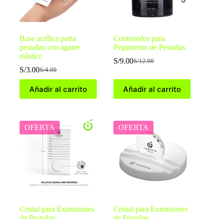
Base acrílica porta
Contenedor para
pestañas con agarre
Pegamento de Pestañas
elástico
S/
9.00
S/
12.00
El
El
S/
3.00
S/
4.00
El
El
precio
precio
precio
precio
original
actual
Añadir al carrito
Añadir al carrito
original
actual
era:
es:
era:
es:
S/12.00.
S/9.00.
S/4.00.
S/3.00.
OFERTA
OFERTA
Cristal para Extensiones
Cristal para Extensiones
de Pestañas
de Pestañas