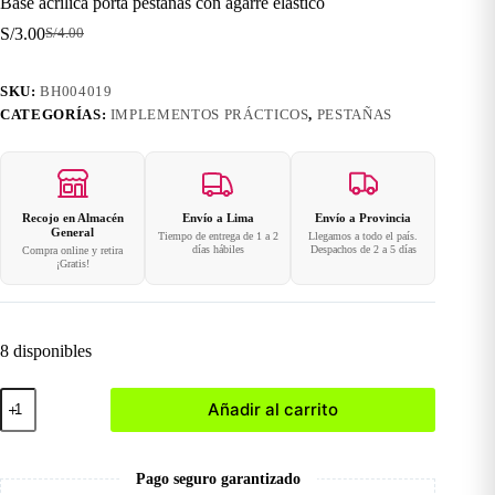
Base acrílica porta pestañas con agarre elástico
S/
3.00
S/
4.00
El
El
precio
precio
original
actual
SKU:
BH004019
era:
es:
CATEGORÍAS:
IMPLEMENTOS PRÁCTICOS
,
PESTAÑAS
S/4.00.
S/3.00.
Recojo en Almacén
Envío a Lima
Envío a Provincia
General
Tiempo de entrega de 1 a 2
Llegamos a todo el país.
días hábiles
Despachos de 2 a 5 días
Compra online y retira
¡Gratis!
8 disponibles
Base
Añadir al carrito
acrílica
porta
pestañas
con
Pago seguro garantizado
agarre