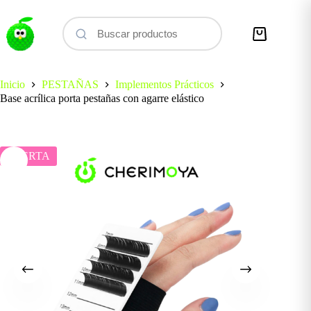
Saltar
al
contenido
Carro
de
compra
Inicio
PESTAÑAS
Implementos Prácticos
Base acrílica porta pestañas con agarre elástico
OFERTA