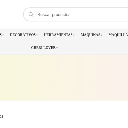
S
DECORATIVOS
HERRAMIENTAS
MAQUINAS
MAQUILLA
▼
▼
▼
▼
CHERI LOVER
▼
Ordenado
os
por
los