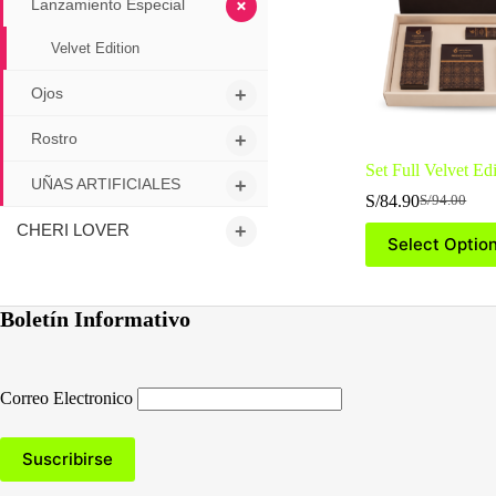
+
pueden
Lanzamiento Especial
elegir
en
Velvet Edition
la
página
Ojos
+
de
producto
Rostro
+
Set Full Velvet Ed
UÑAS ARTIFICIALES
+
S/
84.90
S/
94.00
El
El
precio
precio
CHERI LOVER
+
Select Optio
original
actual
era:
es:
S/94.00.
S/84.90.
Boletín Informativo
Correo Electronico