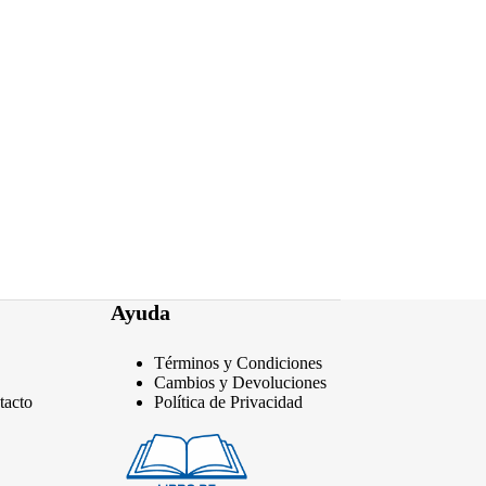
pueden
elegir
en
la
página
de
producto
Ayuda
Términos y Condiciones
Cambios y Devoluciones
tacto
Política de Privacidad