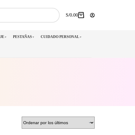
S/
0.00
Carro
de
compra
JE
PESTAÑAS
CUIDADO PERSONAL
▼
▼
▼