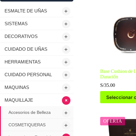
ESMALTE DE UÑAS
+
SISTEMAS
+
DECORATIVOS
+
CUIDADO DE UÑAS
+
HERRAMIENTAS
+
Base Cushion de 
CUIDADO PERSONAL
+
Duración
S/
35.00
MAQUINAS
+
Este
Seleccionar 
producto
+
MAQUILLAJE
tiene
múltiples
Accesorios de Belleza
+
variantes.
Las
OFERTA
COSMETIQUERAS
+
opciones
se