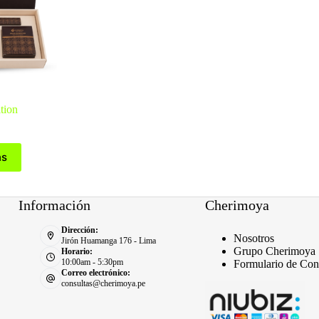
pueden
pueden
elegir
elegir
en
en
la
la
página
página
de
de
producto
producto
ition
ns
Información
Cherimoya
Dirección:
Nosotros
Jirón Huamanga 176 - Lima
Grupo Cherimoya
Horario:
10:00am - 5:30pm
Formulario de Con
Correo electrónico:
consultas@cherimoya.pe