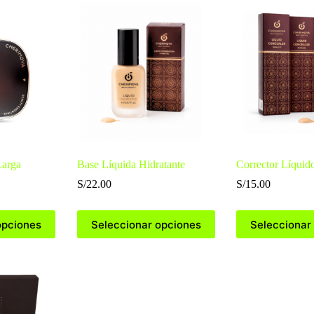
últimos
Larga
Base Líquida Hidratante
Corrector Líquido
S/
22.00
S/
15.00
Este
Este
opciones
Seleccionar opciones
Seleccionar
producto
producto
tiene
tiene
múltiples
múltiples
variantes.
variantes.
Las
Las
opciones
opciones
se
se