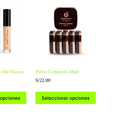
 Sin Fisuras
Polvo Compacto Mate
S/
22.00
Este
 opciones
Seleccionar opciones
producto
tiene
múltiples
variantes.
Las
opciones
se