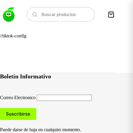
Saltar
al
contenido
Carro
de
compra
//tiktok-config
Boletín Informativo
Correo Electronico
Puede darse de baja en cualquier momento.