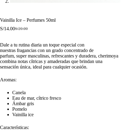
Vainilla Ice – Perfumes 50ml
S/
14.00
S/
20.00
El
El
precio
precio
original
actual
Dale a tu rutina diaria un toque especial con
era:
es:
nuestras fragancias con un grado concentrado de
S/20.00.
S/14.00.
parfum, super masculinas, refrescantes y duradera, cherimoya
combina notas cítricas y amaderadas que brindan una
sensación única, ideal para cualquier ocasión.
Aromas:
Canela
Eau de mar, cítrico fresco
Ámbar gris
Pomelo
Vainilla ice
Características: