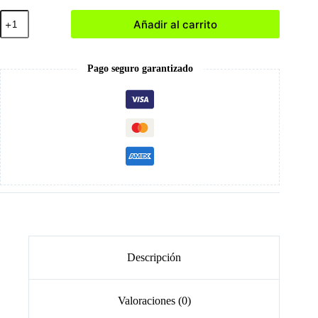
Vainilla
Añadir al carrito
Ice
-
Perfumes
50ml
Pago seguro garantizado
cantidad
Descripción
Valoraciones (0)