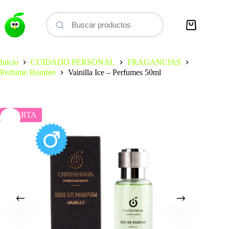
Saltar
al
contenido
Carro
de
compra
Inicio
CUIDADO PERSONAL
FRAGANCIAS
Perfume Hombre
Vainilla Ice – Perfumes 50ml
OFERTA