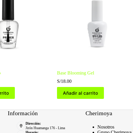
o
Base Blooming Gel
S/
18.00
rrito
Añadir al carrito
Información
Cherimoya
Dirección:
Nosotros
Jirón Huamanga 176 - Lima
Grupo Cherimoya
Horario: