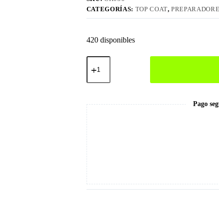
CATEGORÍAS:
TOP COAT
,
PREPARADOR
420 disponibles
Top
Coat
15ml
UV
cantidad
Pago seg