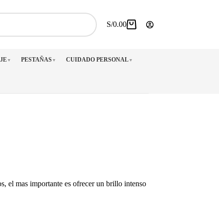
S/
0.00
Carro
de
compra
JE
PESTAÑAS
CUIDADO PERSONAL
▼
▼
▼
s, el mas importante es ofrecer un brillo intenso