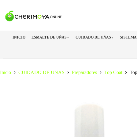
Saltar
al
contenido
INICIO
ESMALTE DE UÑAS
CUIDADO DE UÑAS
SISTEMA
▼
▼
Inicio
CUIDADO DE UÑAS
Preparadores
Top Coat
Top