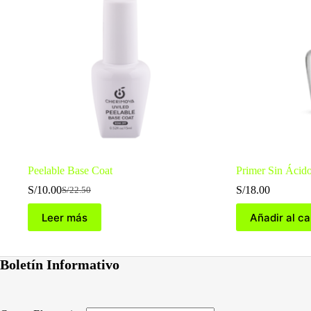
Peelable Base Coat
Primer Sin Ácid
S/
10.00
S/
18.00
S/
22.50
El
El
precio
precio
Leer más
Añadir al ca
original
actual
era:
es:
S/22.50.
S/10.00.
Boletín Informativo