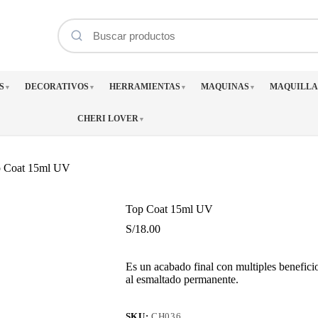
S
DECORATIVOS
HERRAMIENTAS
MAQUINAS
MAQUILLA
▼
▼
▼
▼
CHERI LOVER
▼
 Coat 15ml UV
Top Coat 15ml UV
S/
18.00
Es un acabado final con multiples beneficio
al esmaltado permanente.
SKU:
CH036