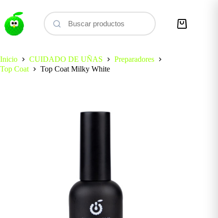
Saltar
al
contenido
Carro
de
compra
Inicio
CUIDADO DE UÑAS
Preparadores
Top Coat
Top Coat Milky White