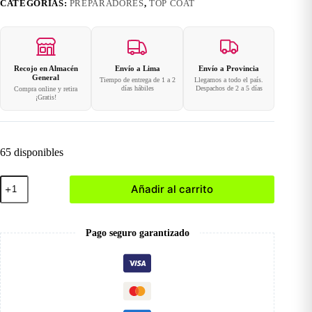
CATEGORÍAS:
PREPARADORES
,
TOP COAT
Recojo en Almacén
Envío a Lima
Envío a Provincia
General
Tiempo de entrega de 1 a 2
Llegamos a todo el país.
días hábiles
Despachos de 2 a 5 días
Compra online y retira
¡Gratis!
65 disponibles
Top
Añadir al carrito
Coat
Milky
White
cantidad
Pago seguro garantizado