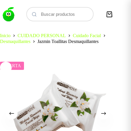
Saltar
al
contenido
Carro
de
compra
Inicio
CUIDADO PERSONAL
Cuidado Facial
Desmaquillantes
Jazmin Toallitas Desmaquillantes
OFERTA