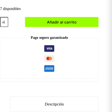
7 disponibles
Jazmin
Añadir al carrito
Toallitas
Desmaquillantes
cantidad
Pago seguro garantizado
Descripción