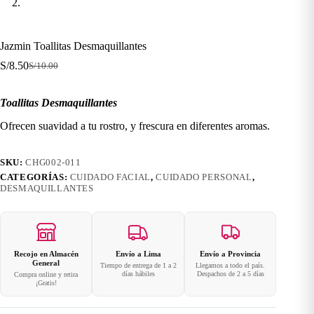
Jazmin Toallitas Desmaquillantes
S/
8.50
S/
10.00
El
El
precio
precio
original
actual
Toallitas Desmaquillantes
era:
es:
S/10.00.
S/8.50.
Ofrecen suavidad a tu rostro, y frescura en diferentes aromas.
SKU:
CHG002-011
CATEGORÍAS:
CUIDADO FACIAL
,
CUIDADO PERSONAL
,
DESMAQUILLANTES
Recojo en Almacén
Envío a Lima
Envío a Provincia
General
Tiempo de entrega de 1 a 2
Llegamos a todo el país.
días hábiles
Despachos de 2 a 5 días
Compra online y retira
¡Gratis!