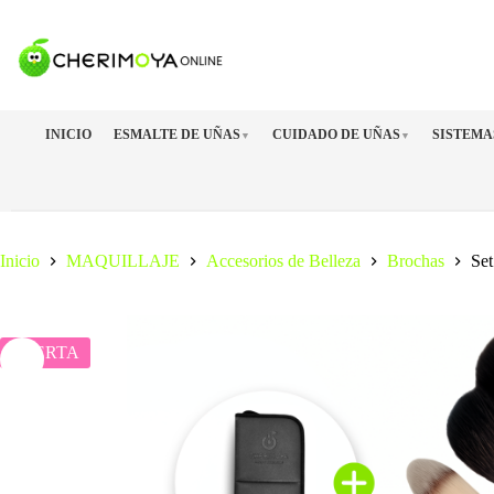
Saltar
al
contenido
INICIO
ESMALTE DE UÑAS
CUIDADO DE UÑAS
SISTEMA
▼
▼
Inicio
MAQUILLAJE
Accesorios de Belleza
Brochas
Set
OFERTA