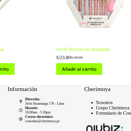
al
Set de Brochas de Maquillaje
S/
23.80
S/
28.00
El
El
precio
precio
rrito
Añadir al carrito
original
actual
era:
es:
S/28.00.
S/23.80.
Información
Cherimoya
Dirección:
Nosotros
Jirón Huamanga 176 - Lima
Grupo Cherimoya
Horario:
10:00am - 5:30pm
Formulario de Con
Correo electrónico:
consultas@cherimoya.pe