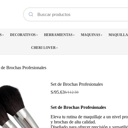
S
DECORATIVOS
HERRAMIENTAS
MAQUINAS
MAQUILLA
▼
▼
▼
▼
CHERI LOVER
▼
 de Brochas Profesionales
Set de Brochas Profesionales
S/
95.63
S/
112.50
El
El
precio
precio
original
actual
Set de Brochas Profesionales
era:
es:
S/112.50.
S/95.63.
Eleva tu rutina de maquillaje a un nivel pr
y brochas de alta calidad.
Diseñado para ofrecer precisión y versatilid