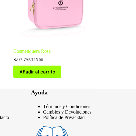
Cosmetiquera Rosa
S/
97.75
S/
115.00
El
El
precio
precio
Añadir al carrito
original
actual
era:
es:
S/115.00.
S/97.75.
Ayuda
Términos y Condiciones
Cambios y Devoluciones
tacto
Política de Privacidad