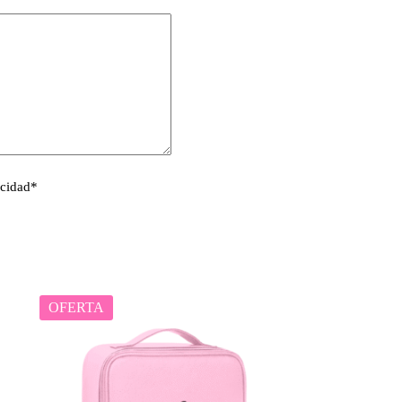
acidad
*
OFERTA