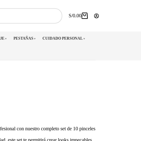
S/
0.00
Carro
de
compra
JE
PESTAÑAS
CUIDADO PERSONAL
▼
▼
▼
ofesional con nuestro completo set de 10 pinceles
ad, este set te permitirá crear looks impecables,