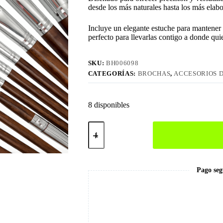
desde los más naturales hasta los más elab
Incluye un elegante estuche para mantener 
perfecto para llevarlas contigo a donde qui
SKU:
BH006098
CATEGORÍAS:
BROCHAS
,
ACCESORIOS 
8 disponibles
Set
de
Brochas
Profesionales
cantidad
Pago seg