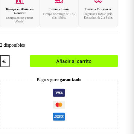
Recojo en Almacén
Envío a Lima
Envío a Provincia
General
Tiempo de entrega de 1 a 2
Llegamos a todo el país.
días hábiles
Despachos de 2 a 5 días
Compra online y retira
¡Gratis!
2 disponibles
Rizador
Añadir al carrito
de
Pestañas
c/
Separador
Pago seguro garantizado
cantidad