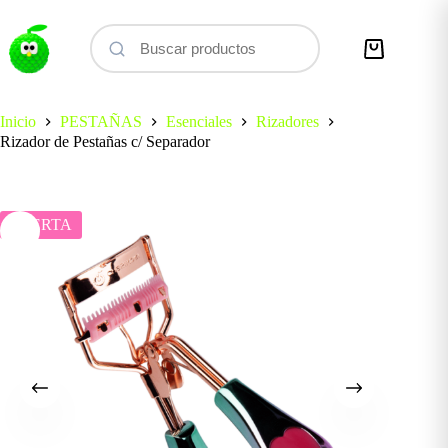
Saltar
al
contenido
Carro
de
compra
Inicio
PESTAÑAS
Esenciales
Rizadores
Rizador de Pestañas c/ Separador
OFERTA