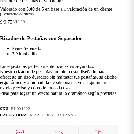
Rizador de Pestañas c/ Separador
Valorado con
5.00
de 5 en base a
1
valoración de un cliente
(
1
valoración de cliente)
S/
9.75
S/
13.00
El
El
precio
precio
original
actual
Rizador de Pestañas con Separador
era:
es:
S/13.00.
S/9.75.
Peine Separador
2 Almohadillas
Luce pestañas perfectamente rizadas en segundos.
Nuestro rizador de pestañas premium está diseñado para
ofrecerte un rizo duradero sin maltratar tus pestañas, su diseño
ergonómico y almohadilla de silicona suave aseguran un
rizado preciso y cómodo en cada uso.
Ideal para lograr un efecto natural o dramático según prefieras.
SKU:
BH004022
CATEGORÍAS:
RIZADORES
,
PESTAÑAS