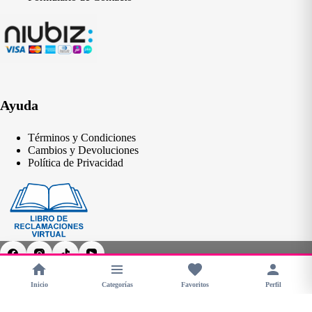
Ayuda
Términos y Condiciones
Cambios y Devoluciones
Política de Privacidad
Inicio
Categorías
Favoritos
Perfil
Copyright © 2026 - CHERIMOYA Perú