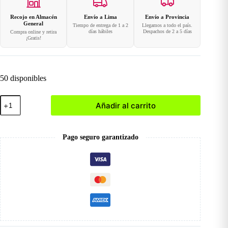
Recojo en Almacén
Envío a Lima
Envío a Provincia
General
Tiempo de entrega de 1 a 2
Llegamos a todo el país.
días hábiles
Despachos de 2 a 5 días
Compra online y retira
¡Gratis!
50 disponibles
Repuesto
Añadir al carrito
|
Filtro
para
Extractor
Pago seguro garantizado
BH003330
cantidad