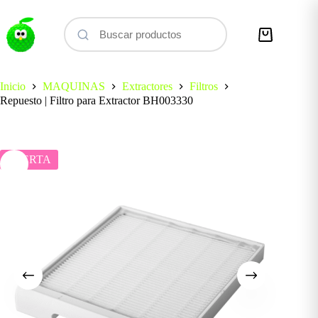
Saltar
al
contenido
Carro
de
compra
Inicio
MAQUINAS
Extractores
Filtros
Repuesto | Filtro para Extractor BH003330
OFERTA