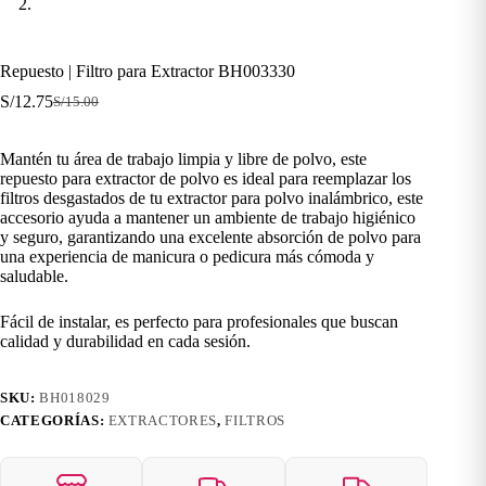
Repuesto | Filtro para Extractor BH003330
S/
12.75
S/
15.00
El
El
precio
precio
original
actual
Mantén tu área de trabajo limpia y libre de polvo, este
era:
es:
repuesto para extractor de polvo es ideal para reemplazar los
S/15.00.
S/12.75.
filtros desgastados de tu extractor para polvo inalámbrico, este
accesorio ayuda a mantener un ambiente de trabajo higiénico
y seguro, garantizando una excelente absorción de polvo para
una experiencia de manicura o pedicura más cómoda y
saludable.
Fácil de instalar, es perfecto para profesionales que buscan
calidad y durabilidad en cada sesión.
SKU:
BH018029
CATEGORÍAS:
EXTRACTORES
,
FILTROS